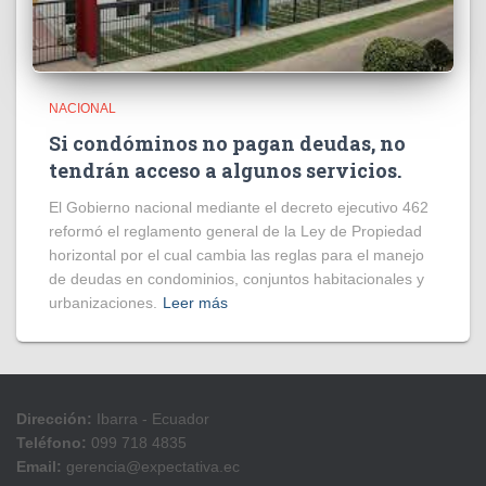
NACIONAL
Si condóminos no pagan deudas, no
tendrán acceso a algunos servicios.
El Gobierno nacional mediante el decreto ejecutivo 462
reformó el reglamento general de la Ley de Propiedad
horizontal por el cual cambia las reglas para el manejo
de deudas en condominios, conjuntos habitacionales y
urbanizaciones.
Leer más
Dirección:
Ibarra - Ecuador
Teléfono:
099 718 4835
Email:
gerencia@expectativa.ec