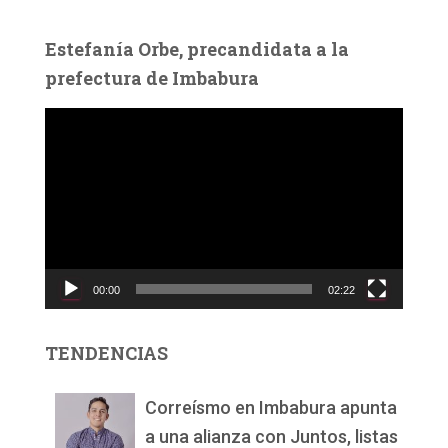
Estefanía Orbe, precandidata a la
prefectura de Imbabura
R
e
p
r
o
d
u
c
00:00
02:22
t
o
r
TENDENCIAS
d
e
v
Correísmo en Imbabura apunta
í
a una alianza con Juntos, listas