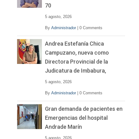
d
70
e
o
5 agosto, 2026
By
Administrador
|
0 Comments
Andrea Estefanía Chica
Campuzano, nueva como
Directora Provincial de la
Judicatura de Imbabura,
5 agosto, 2026
By
Administrador
|
0 Comments
Gran demanda de pacientes en
Emergencias del hospital
Andrade Marín
5 agosto, 2026