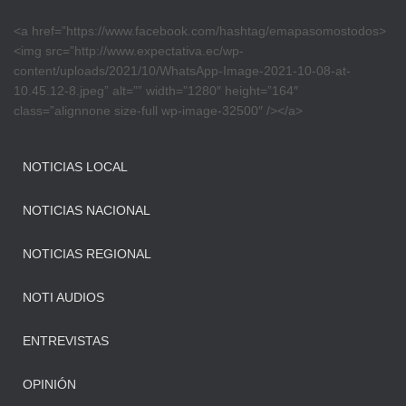
<a href=”https://www.facebook.com/hashtag/emapasomostodos>
<img src=”http://www.expectativa.ec/wp-
content/uploads/2021/10/WhatsApp-Image-2021-10-08-at-
10.45.12-8.jpeg” alt=”” width=”1280″ height=”164″
class=”alignnone size-full wp-image-32500″ /></a>
NOTICIAS LOCAL
NOTICIAS NACIONAL
NOTICIAS REGIONAL
NOTI AUDIOS
ENTREVISTAS
OPINIÓN