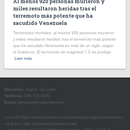
Al menos 920 personas murieron y
miles resultaron heridas tras el
terremoto más potente que ha
sacudido Venezuela
Terremotos mortales: al menos 920 personas murieron
y miles resultaron heridas tras el terremoto más potente
que ha sacudido Venezuela en más de un siglo, según
el Gobierno. El terremoto de magnitud 7,5 se produjo
Leer más
Dirección:
Ibarra - Ecuador
Teléfono:
099 718 4835
Email:
gerencia@expectativa.ec
<a href=”https://www.facebook.com/hashtag/emapasomostodos>
<img src=”http://www.expectativa.ec/wp-