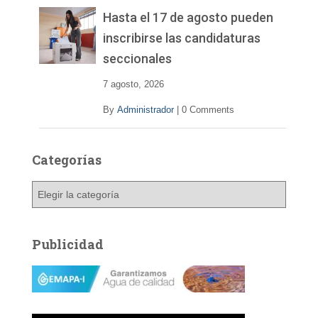
Hasta el 17 de agosto pueden
inscribirse las candidaturas
seccionales
7 agosto, 2026
By
Administrador
|
0 Comments
Categorías
C
a
t
e
Publicidad
g
o
r
í
a