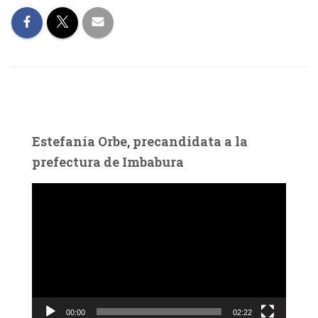
Estefanía Orbe, precandidata a la
prefectura de Imbabura
R
e
p
r
o
d
u
c
00:00
02:22
t