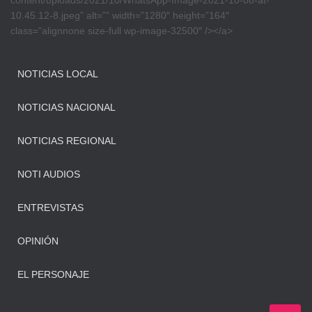
content/uploads/2021/10/WhatsApp-Image-2021-10-08-at-
10.45.12-8.jpeg” alt=”” width=”1280″ height=”164″
class=”alignnone size-full wp-image-32500″ /></a>
NOTICIAS LOCAL
NOTICIAS NACIONAL
NOTICIAS REGIONAL
NOTI AUDIOS
ENTREVISTAS
OPINIÓN
EL PERSONAJE