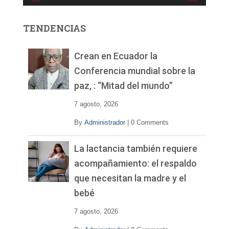
o
r
TENDENCIAS
d
e
v
Crean en Ecuador la
í
Conferencia mundial sobre la
d
paz, : “Mitad del mundo”
e
o
7 agosto, 2026
By
Administrador
|
0 Comments
La lactancia también requiere
acompañamiento: el respaldo
que necesitan la madre y el
bebé
7 agosto, 2026