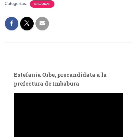
Categorías:
NACIONAL
Estefanía Orbe, precandidata a la
prefectura de Imbabura
R
e
p
r
o
d
u