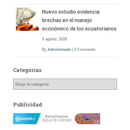
Nuevo estudio evidencia
brechas en el manejo
económico de los ecuatorianos
5 agosto, 2026
By
Administrador
|
0 Comments
Categorías
C
a
t
e
Publicidad
g
o
r
í