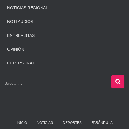
NOTICIAS REGIONAL
NOTI AUDIOS
ENTREVISTAS
OPINIÓN
EL PERSONAJE
B
Buscar …
u
s
c
a
r
:
INICIO
NOTICIAS
DEPORTES
FARÁNDULA