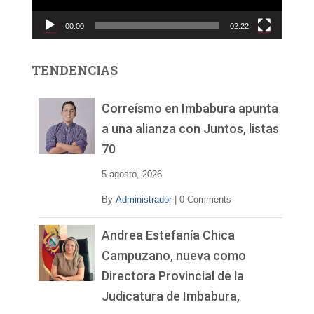
c
00:00
02:22
t
o
r
TENDENCIAS
d
e
v
Correísmo en Imbabura apunta
í
a una alianza con Juntos, listas
d
70
e
o
5 agosto, 2026
By
Administrador
|
0 Comments
Andrea Estefanía Chica
Campuzano, nueva como
Directora Provincial de la
Judicatura de Imbabura,