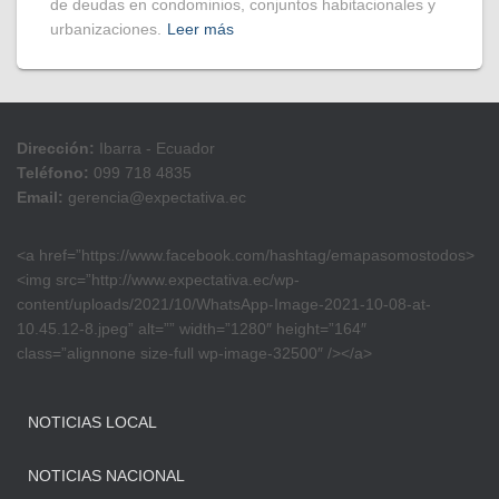
de deudas en condominios, conjuntos habitacionales y
urbanizaciones.
Leer más
Dirección:
Ibarra - Ecuador
Teléfono:
099 718 4835
Email:
gerencia@expectativa.ec
<a href=”https://www.facebook.com/hashtag/emapasomostodos>
<img src=”http://www.expectativa.ec/wp-
content/uploads/2021/10/WhatsApp-Image-2021-10-08-at-
10.45.12-8.jpeg” alt=”” width=”1280″ height=”164″
class=”alignnone size-full wp-image-32500″ /></a>
NOTICIAS LOCAL
NOTICIAS NACIONAL