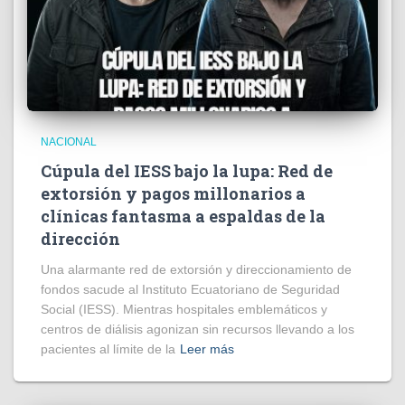
NACIONAL
Cúpula del IESS bajo la lupa: Red de
extorsión y pagos millonarios a
clínicas fantasma a espaldas de la
dirección
​Una alarmante red de extorsión y direccionamiento de
fondos sacude al Instituto Ecuatoriano de Seguridad
Social (IESS). Mientras hospitales emblemáticos y
centros de diálisis agonizan sin recursos llevando a los
pacientes al límite de la
Leer más