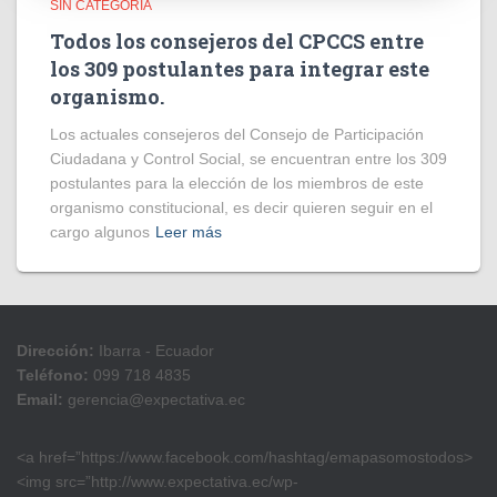
SIN CATEGORÍA
Todos los consejeros del CPCCS entre
los 309 postulantes para integrar este
organismo.
Los actuales consejeros del Consejo de Participación
Ciudadana y Control Social, se encuentran entre los 309
postulantes para la elección de los miembros de este
organismo constitucional, es decir quieren seguir en el
cargo algunos
Leer más
Dirección:
Ibarra - Ecuador
Teléfono:
099 718 4835
Email:
gerencia@expectativa.ec
<a href=”https://www.facebook.com/hashtag/emapasomostodos>
<img src=”http://www.expectativa.ec/wp-