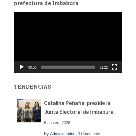
prefectura de Imbabura
R
e
p
r
o
d
u
c
00:00
02:22
t
o
r
TENDENCIAS
d
e
v
Catalina Peñafiel preside la
í
Junta Electoral de Imbabura.
d
e
6 agosto, 2026
o
By
Administrador
|
0 Comments