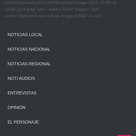
content/uploads/2021/10/WhatsApp-Image-2021-10-08-at-
10.45.12-8.jpeg” alt=”” width=”1280″ height=”164″
class=”alignnone size-full wp-image-32500″ /></a>
NOTICIAS LOCAL
NOTICIAS NACIONAL
NOTICIAS REGIONAL
NOTI AUDIOS
ENTREVISTAS
OPINIÓN
EL PERSONAJE