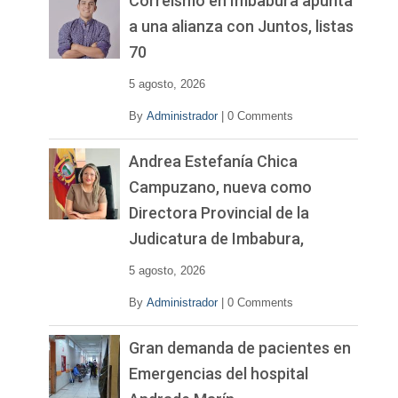
Correísmo en Imbabura apunta
í
a una alianza con Juntos, listas
d
70
e
o
5 agosto, 2026
By
Administrador
|
0 Comments
Andrea Estefanía Chica
Campuzano, nueva como
Directora Provincial de la
Judicatura de Imbabura,
5 agosto, 2026
By
Administrador
|
0 Comments
Gran demanda de pacientes en
Emergencias del hospital