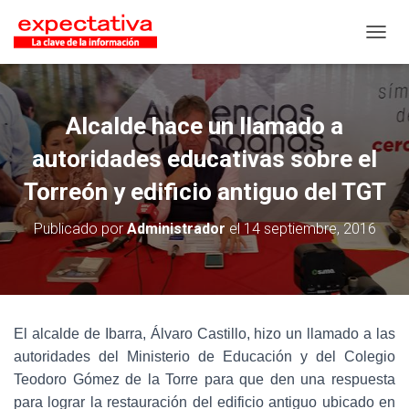
CAMB
Alcalde hace un llamado a
autoridades educativas sobre el
Torreón y edificio antiguo del TGT
Publicado por
Administrador
el
14 septiembre, 2016
El alcalde de Ibarra, Álvaro Castillo, hizo un llamado a las
autoridades del Ministerio de Educación y del Colegio
Teodoro Gómez de la Torre para que den una respuesta
para lograr la restauración del edificio antiguo ubicado en