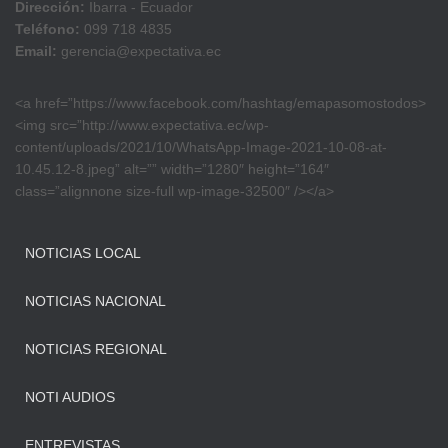
Dirección:
Ibarra - Ecuador
Teléfono:
099 718 4835
Email:
gerencia@expectativa.ec
<a href=”https://www.facebook.com/hashtag/emapasomostodos>
<img src=”http://www.expectativa.ec/wp-
content/uploads/2021/10/WhatsApp-Image-2021-10-08-at-
10.45.12-8.jpeg” alt=”” width=”1280″ height=”164″
class=”alignnone size-full wp-image-32500″ /></a>
NOTICIAS LOCAL
NOTICIAS NACIONAL
NOTICIAS REGIONAL
NOTI AUDIOS
ENTREVISTAS