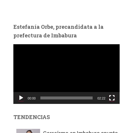
Estefanía Orbe, precandidata a la
prefectura de Imbabura
R
e
p
r
o
d
u
c
00:00
02:22
t
o
r
TENDENCIAS
d
e
v