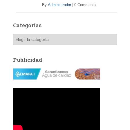
By
Administrador
|
0 Comments
Categorías
C
a
t
e
Publicidad
g
o
r
í
a
s