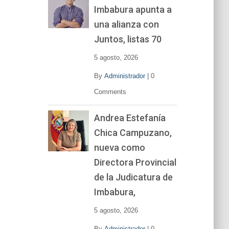
Imbabura apunta a
e
v
una alianza con
í
Juntos, listas 70
d
e
5 agosto, 2026
o
By
Administrador
|
0
Comments
Andrea Estefanía
Chica Campuzano,
nueva como
Directora Provincial
de la Judicatura de
Imbabura,
5 agosto, 2026
By
Administrador
|
0