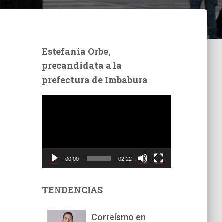
Estefanía Orbe,
precandidata a la
prefectura de Imbabura
R
e
p
r
o
d
00:00
02:22
u
c
t
TENDENCIAS
o
r
Correísmo en
d