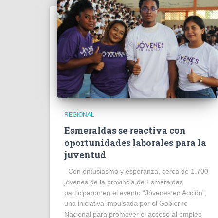
REGIONAL
Esmeraldas se reactiva con
oportunidades laborales para la
juventud
Con entusiasmo y esperanza, cerca de 1.700
jóvenes de la provincia de Esmeraldas
participaron en el evento “Jóvenes en Acción”,
una iniciativa impulsada por el Gobierno
Nacional para promover el acceso al empleo