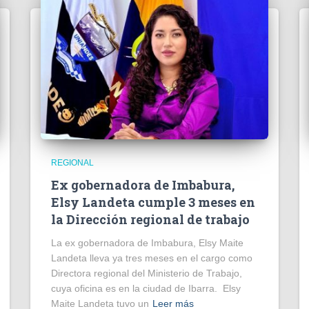
REGIONAL
Ex gobernadora de Imbabura,
Elsy Landeta cumple 3 meses en
la Dirección regional de trabajo
La ex gobernadora de Imbabura, Elsy Maite
Landeta lleva ya tres meses en el cargo como
Directora regional del Ministerio de Trabajo,
cuya oficina es en la ciudad de Ibarra. Elsy
Maite Landeta tuvo un
Leer más