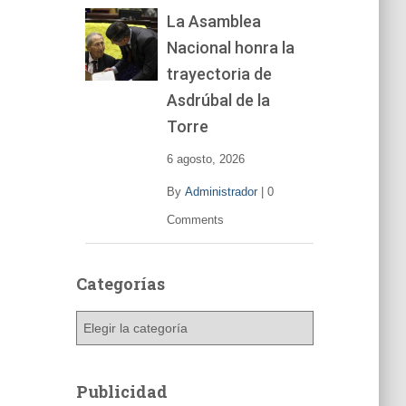
La Asamblea
Nacional honra la
trayectoria de
Asdrúbal de la
Torre
6 agosto, 2026
By
Administrador
|
0
Comments
Categorías
C
a
t
e
Publicidad
g