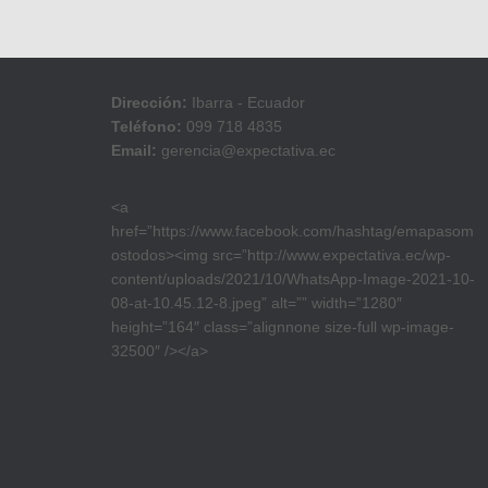
Dirección:
Ibarra - Ecuador
Teléfono:
099 718 4835
Email:
gerencia@expectativa.ec
<a
href=”https://www.facebook.com/hashtag/emapasom
ostodos><img src=”http://www.expectativa.ec/wp-
content/uploads/2021/10/WhatsApp-Image-2021-10-
08-at-10.45.12-8.jpeg” alt=”” width=”1280″
height=”164″ class=”alignnone size-full wp-image-
32500″ /></a>