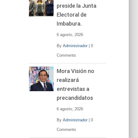
preside la Junta
e
v
Electoral de
í
Imbabura.
d
e
6 agosto, 2026
o
By
Administrador
|
0
Comments
Mora Visión no
realizará
entrevistas a
precandidatos
6 agosto, 2026
By
Administrador
|
0
Comments