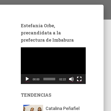
Estefanía Orbe,
precandidata a la
prefectura de Imbabura
R
e
p
r
o
d
00:00
02:22
u
c
t
TENDENCIAS
o
r
Catalina Peñafiel
d