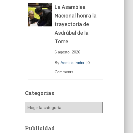
La Asamblea
Nacional honra la
trayectoria de
Asdrúbal de la
Torre
6 agosto, 2026
By
Administrador
|
0
Comments
Categorías
C
a
t
e
Publicidad
g