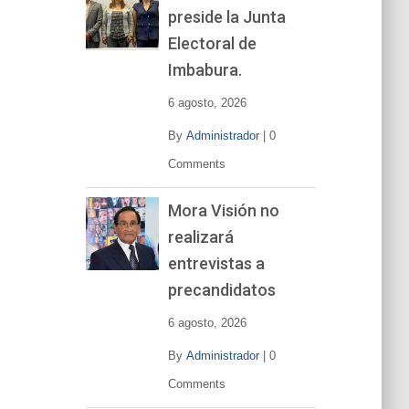
preside la Junta
e
v
Electoral de
í
Imbabura.
d
e
6 agosto, 2026
o
By
Administrador
|
0
Comments
Mora Visión no
realizará
entrevistas a
precandidatos
6 agosto, 2026
By
Administrador
|
0
Comments