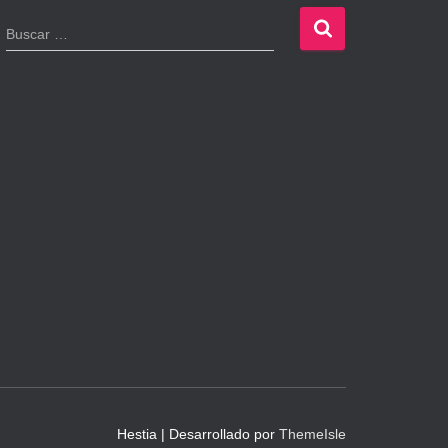
B
Buscar …
u
s
c
a
r
:
Hestia | Desarrollado por
ThemeIsle