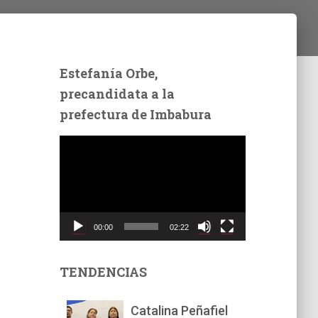
Estefanía Orbe,
precandidata a la
prefectura de Imbabura
R
e
p
r
o
d
00:00
02:22
u
c
t
TENDENCIAS
o
r
Catalina Peñafiel
d