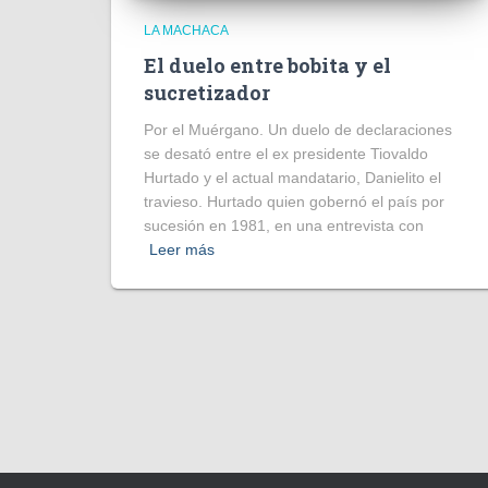
LA MACHACA
El duelo entre bobita y el
sucretizador
Por el Muérgano. Un duelo de declaraciones
se desató entre el ex presidente Tiovaldo
Hurtado y el actual mandatario, Danielito el
travieso. Hurtado quien gobernó el país por
sucesión en 1981, en una entrevista con
Leer más