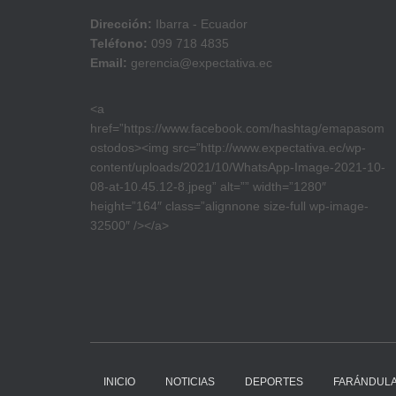
Dirección:
Ibarra - Ecuador
Teléfono:
099 718 4835
Email:
gerencia@expectativa.ec
<a
href=”https://www.facebook.com/hashtag/emapasom
ostodos><img src=”http://www.expectativa.ec/wp-
content/uploads/2021/10/WhatsApp-Image-2021-10-
08-at-10.45.12-8.jpeg” alt=”” width=”1280″
height=”164″ class=”alignnone size-full wp-image-
32500″ /></a>
INICIO
NOTICIAS
DEPORTES
FARÁNDUL