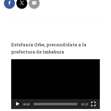
Estefanía Orbe, precandidata a la
prefectura de Imbabura
R
e
p
r
o
d
u
c
00:00
02:22
t
o