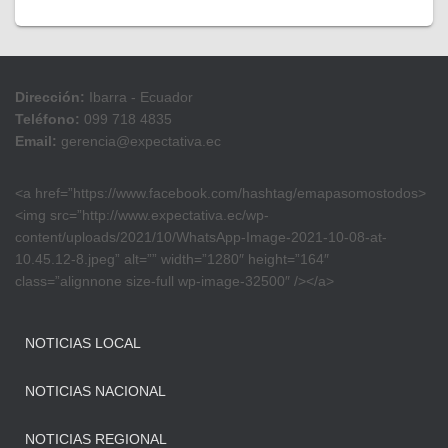
Dirección:
Ibarra - Ecuador
Teléfono:
099 718 4835
Email:
gerencia@expectativa.ec
<a href=”https://www.facebook.com/hashtag/emapasomostodos>
<img src=”http://www.expectativa.ec/wp-
content/uploads/2021/10/WhatsApp-Image-2021-10-08-at-
10.45.12-8.jpeg” alt=”” width=”1280″ height=”164″
class=”alignnone size-full wp-image-32500″ /></a>
NOTICIAS LOCAL
NOTICIAS NACIONAL
NOTICIAS REGIONAL