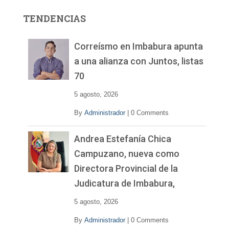
r
TENDENCIAS
d
e
v
Correísmo en Imbabura apunta
í
a una alianza con Juntos, listas
d
70
e
o
5 agosto, 2026
By
Administrador
|
0 Comments
Andrea Estefanía Chica
Campuzano, nueva como
Directora Provincial de la
Judicatura de Imbabura,
5 agosto, 2026
By
Administrador
|
0 Comments