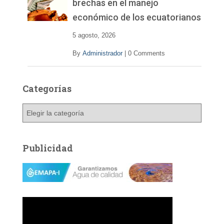
brechas en el manejo
económico de los ecuatorianos
5 agosto, 2026
By
Administrador
|
0 Comments
Categorías
C
a
t
e
Publicidad
g
o
r
í
a
s