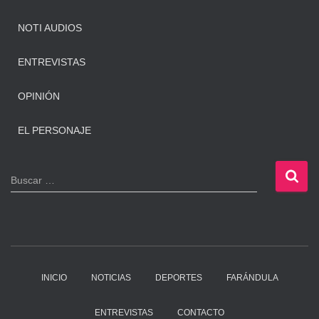
NOTI AUDIOS
ENTREVISTAS
OPINIÓN
EL PERSONAJE
B
Buscar …
u
s
c
a
r
:
INICIO
NOTICIAS
DEPORTES
FARÁNDULA
ENTREVISTAS
CONTACTO