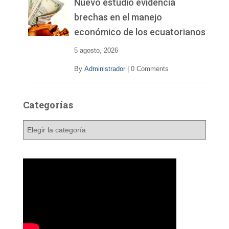
Nuevo estudio evidencia
brechas en el manejo
económico de los ecuatorianos
5 agosto, 2026
By
Administrador
|
0 Comments
Categorías
C
a
t
e
g
o
r
í
a
s