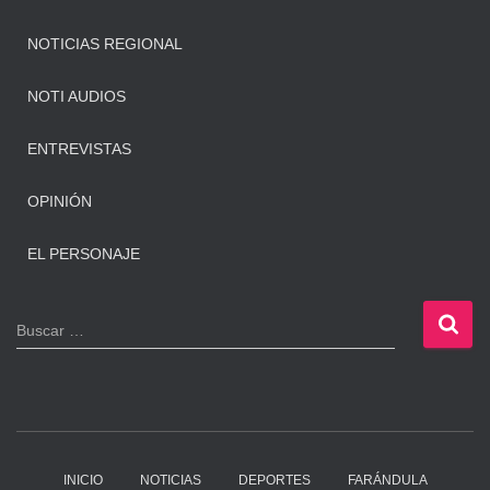
NOTICIAS REGIONAL
NOTI AUDIOS
ENTREVISTAS
OPINIÓN
EL PERSONAJE
B
Buscar …
u
s
c
a
r
:
INICIO
NOTICIAS
DEPORTES
FARÁNDULA