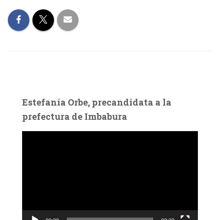
Estefanía Orbe, precandidata a la
prefectura de Imbabura
R
e
p
r
o
d
u
c