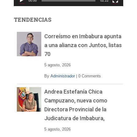
00:00
02:22
t
o
r
TENDENCIAS
d
e
v
Correísmo en Imbabura apunta
í
a una alianza con Juntos, listas
d
70
e
o
5 agosto, 2026
By
Administrador
|
0 Comments
Andrea Estefanía Chica
Campuzano, nueva como
Directora Provincial de la
Judicatura de Imbabura,
5 agosto, 2026