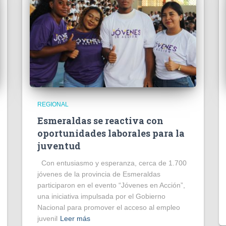
REGIONAL
Esmeraldas se reactiva con
oportunidades laborales para la
juventud
Con entusiasmo y esperanza, cerca de 1.700
jóvenes de la provincia de Esmeraldas
participaron en el evento “Jóvenes en Acción”,
una iniciativa impulsada por el Gobierno
Nacional para promover el acceso al empleo
juvenil
Leer más