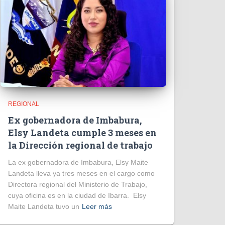
REGIONAL
Ex gobernadora de Imbabura,
Elsy Landeta cumple 3 meses en
la Dirección regional de trabajo
La ex gobernadora de Imbabura, Elsy Maite
Landeta lleva ya tres meses en el cargo como
Directora regional del Ministerio de Trabajo,
cuya oficina es en la ciudad de Ibarra. Elsy
Maite Landeta tuvo un
Leer más