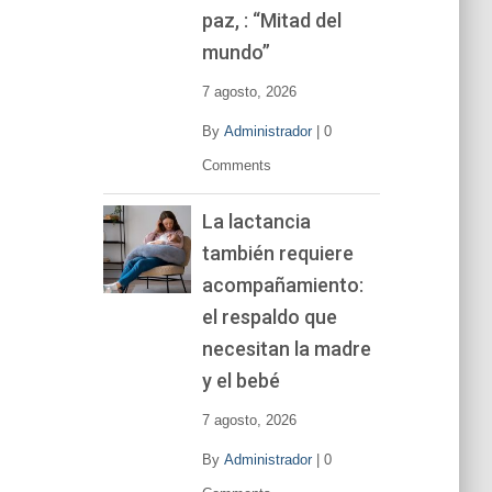
í
paz, : “Mitad del
d
mundo”
e
o
7 agosto, 2026
By
Administrador
|
0
Comments
La lactancia
también requiere
acompañamiento:
el respaldo que
necesitan la madre
y el bebé
7 agosto, 2026
By
Administrador
|
0