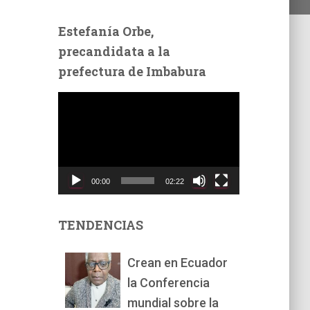
Estefanía Orbe,
precandidata a la
prefectura de Imbabura
R
e
p
r
o
d
00:00
02:22
u
c
t
TENDENCIAS
o
r
Crean en Ecuador
d
la Conferencia
e
v
mundial sobre la