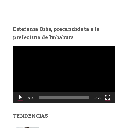
Estefanía Orbe, precandidata a la
prefectura de Imbabura
R
e
p
r
o
d
u
c
00:00
02:22
t
o
r
TENDENCIAS
d
e