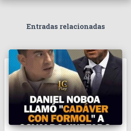
v
í
d
e
Entradas relacionadas
o