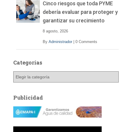
v
Cinco riesgos que toda PYME
í
debería evaluar para proteger y
d
garantizar su crecimiento
e
o
8 agosto, 2026
By
Administrador
|
0 Comments
Categorías
C
a
t
e
Publicidad
g
o
r
í
a