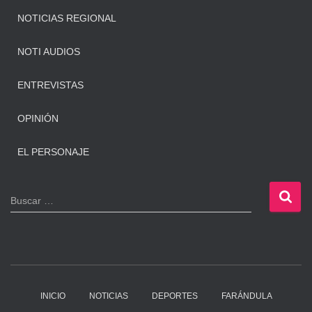
NOTICIAS REGIONAL
NOTI AUDIOS
ENTREVISTAS
OPINIÓN
EL PERSONAJE
B
Buscar …
u
s
c
a
r
:
INICIO
NOTICIAS
DEPORTES
FARÁNDULA