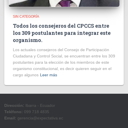
SIN CATEGORÍA
Todos los consejeros del CPCCS entre
los 309 postulantes para integrar este
organismo.
Los actuales consejeros del Consejo de Participación
Ciudadana y Control Social, se encuentran entre los 309
postulantes para la elección de los miembros de este
organismo constitucional, es decir quieren seguir en el
cargo algunos
Leer más
Dirección:
Ibarra - Ecuador
Teléfono:
099 718 4835
Email:
gerencia@expectativa.ec