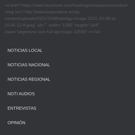
<a href=”https://www.facebook.com/hashtag/emapasomostodos>
<img src=”http://www.expectativa.ec/wp-
content/uploads/2021/10/WhatsApp-Image-2021-10-08-at-
10.45.12-8.jpeg” alt=”” width=”1280″ height=”164″
class=”alignnone size-full wp-image-32500″ /></a>
NOTICIAS LOCAL
NOTICIAS NACIONAL
NOTICIAS REGIONAL
NOTI AUDIOS
ENTREVISTAS
OPINIÓN