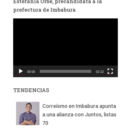
Estefanía Orbe, precandidata a la
prefectura de Imbabura
R
e
p
r
o
d
u
c
00:00
02:22
t
o
r
TENDENCIAS
d
e
v
Correísmo en Imbabura apunta
í
a una alianza con Juntos, listas
d
70
e
o