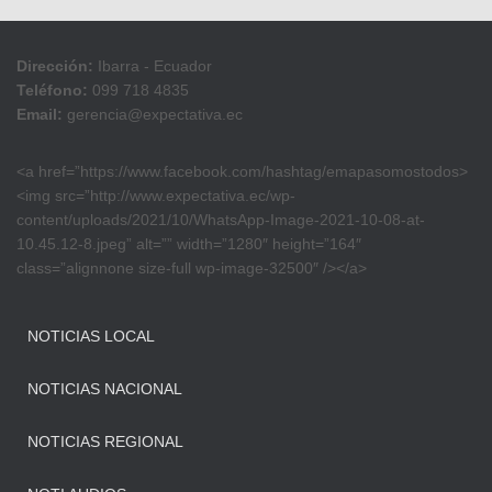
Dirección:
Ibarra - Ecuador
Teléfono:
099 718 4835
Email:
gerencia@expectativa.ec
<a href=”https://www.facebook.com/hashtag/emapasomostodos>
<img src=”http://www.expectativa.ec/wp-
content/uploads/2021/10/WhatsApp-Image-2021-10-08-at-
10.45.12-8.jpeg” alt=”” width=”1280″ height=”164″
class=”alignnone size-full wp-image-32500″ /></a>
NOTICIAS LOCAL
NOTICIAS NACIONAL
NOTICIAS REGIONAL