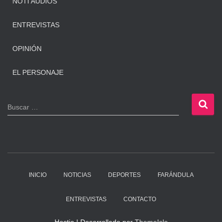
NOTI AUDIOS
ENTREVISTAS
OPINIÓN
EL PERSONAJE
B
Buscar …
u
s
c
a
r
:
INICIO
NOTICIAS
DEPORTES
FARÁNDULA
ENTREVISTAS
CONTACTO