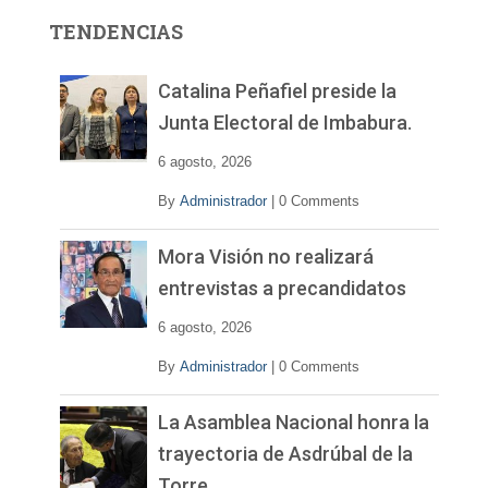
r
TENDENCIAS
d
e
v
Catalina Peñafiel preside la
í
Junta Electoral de Imbabura.
d
e
6 agosto, 2026
o
By
Administrador
|
0 Comments
Mora Visión no realizará
entrevistas a precandidatos
6 agosto, 2026
By
Administrador
|
0 Comments
La Asamblea Nacional honra la
trayectoria de Asdrúbal de la
Torre