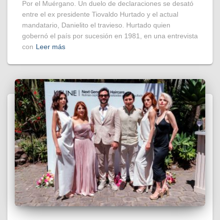
Por el Muérgano. Un duelo de declaraciones se desató
entre el ex presidente Tiovaldo Hurtado y el actual
mandatario, Danielito el travieso. Hurtado quien
gobernó el país por sucesión en 1981, en una entrevista
con
Leer más