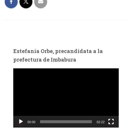
Estefanía Orbe, precandidata a la
prefectura de Imbabura
R
e
p
r
o
d
u
c
00:00
02:22
t
o