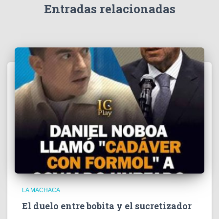
e
Entradas relacionadas
o
LA MACHACA
El duelo entre bobita y el sucretizador