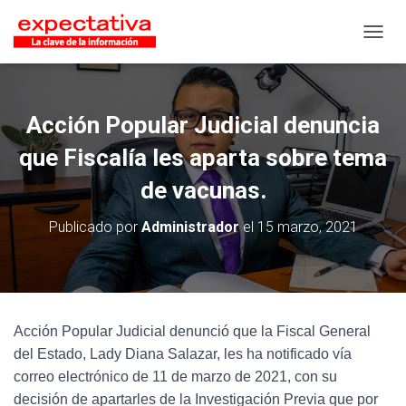
CAMB
Acción Popular Judicial denuncia
que Fiscalía les aparta sobre tema
de vacunas.
Publicado por
Administrador
el
15 marzo, 2021
Acción Popular Judicial denunció que la Fiscal General
del Estado, Lady Diana Salazar, les ha notificado vía
correo electrónico de 11 de marzo de 2021, con su
decisión de apartarles de la Investigación Previa que por