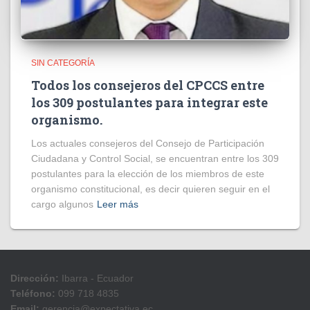
SIN CATEGORÍA
Todos los consejeros del CPCCS entre
los 309 postulantes para integrar este
organismo.
Los actuales consejeros del Consejo de Participación
Ciudadana y Control Social, se encuentran entre los 309
postulantes para la elección de los miembros de este
organismo constitucional, es decir quieren seguir en el
cargo algunos
Leer más
Dirección:
Ibarra - Ecuador
Teléfono:
099 718 4835
Email:
gerencia@expectativa.ec