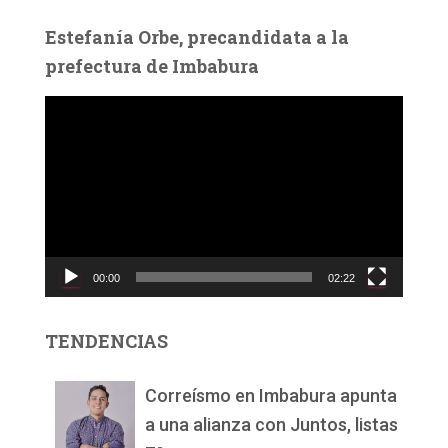
Estefanía Orbe, precandidata a la
prefectura de Imbabura
R
e
p
r
o
d
u
c
00:00
02:22
t
o
r
TENDENCIAS
d
e
v
Correísmo en Imbabura apunta
í
a una alianza con Juntos, listas
d