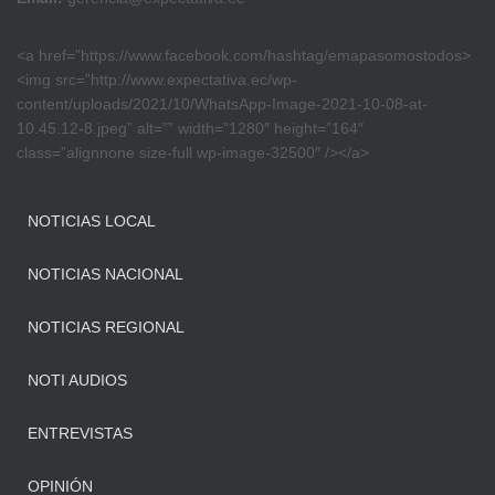
<a href=”https://www.facebook.com/hashtag/emapasomostodos>
<img src=”http://www.expectativa.ec/wp-
content/uploads/2021/10/WhatsApp-Image-2021-10-08-at-
10.45.12-8.jpeg” alt=”” width=”1280″ height=”164″
class=”alignnone size-full wp-image-32500″ /></a>
NOTICIAS LOCAL
NOTICIAS NACIONAL
NOTICIAS REGIONAL
NOTI AUDIOS
ENTREVISTAS
OPINIÓN