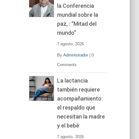
la Conferencia
e
v
mundial sobre la
í
paz, : “Mitad del
d
mundo”
e
o
7 agosto, 2026
By
Administrador
|
0
Comments
La lactancia
también requiere
acompañamiento:
el respaldo que
necesitan la madre
y el bebé
7 agosto, 2026