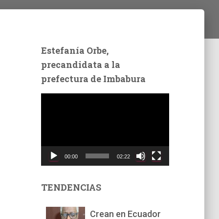
Estefanía Orbe,
precandidata a la
prefectura de Imbabura
R
e
p
r
o
d
00:00
02:22
u
c
t
TENDENCIAS
o
r
Crean en Ecuador
d