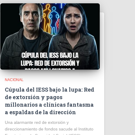
NACIONAL
Cúpula del IESS bajo la lupa: Red
de extorsión y pagos
millonarios a clínicas fantasma
a espaldas de la dirección
​Una alarmante red de extorsión y
direccionamiento de fondos sacude al Instituto