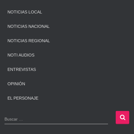
NOTICIAS LOCAL
NOTICIAS NACIONAL
NOTICIAS REGIONAL
NOTI AUDIOS
ENTREVISTAS
OPINIÓN
EL PERSONAJE
B
Buscar …
u
s