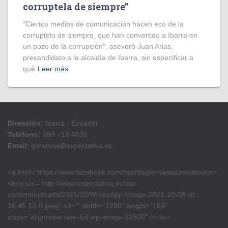
corruptela de siempre”
“Ciertos medios de comunicación hacen eco de la
corruptela de siempre, que han convertido a Ibarra en
un pozo de la corrupción”, aseveró Juan Arias,
precandidato a la alcaldía de Ibarra, sin especificar a
qué
Leer más
Dirección:
Ibarra - Ecuador
Teléfono:
099 718 4835
Email:
gerencia@expectativa.ec
<a href=”https://www.facebook.com/hashtag/emapasomostodos>
<img src=”http://www.expectativa.ec/wp-
content/uploads/2021/10/WhatsApp-Image-2021-10-08-at-
10.45.12-8.jpeg” alt=”” width=”1280″ height=”164″
class=”alignnone size-full wp-image-32500″ /></a>