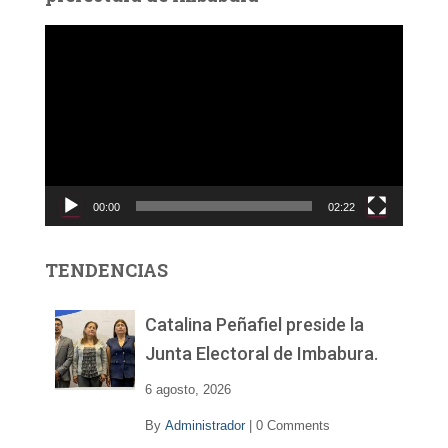
R
e
p
r
o
d
u
c
00:00
02:22
t
o
r
TENDENCIAS
d
e
v
Catalina Peñafiel preside la
í
Junta Electoral de Imbabura.
d
e
6 agosto, 2026
o
By
Administrador
|
0 Comments