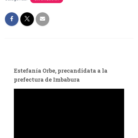
Estefanía Orbe, precandidata a la
prefectura de Imbabura
R
e
p
r
o
d
u