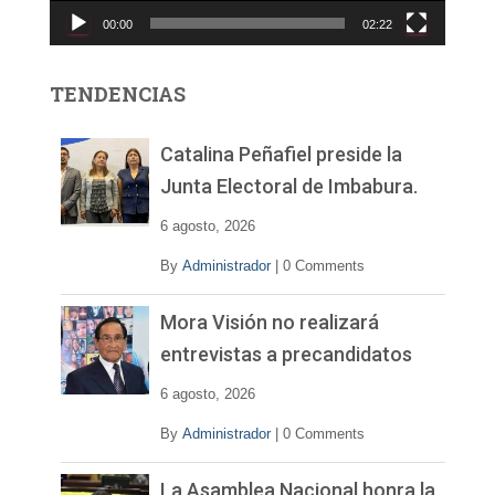
c
00:00
02:22
t
o
r
TENDENCIAS
d
e
v
Catalina Peñafiel preside la
í
Junta Electoral de Imbabura.
d
e
6 agosto, 2026
o
By
Administrador
|
0 Comments
Mora Visión no realizará
entrevistas a precandidatos
6 agosto, 2026
By
Administrador
|
0 Comments
La Asamblea Nacional honra la