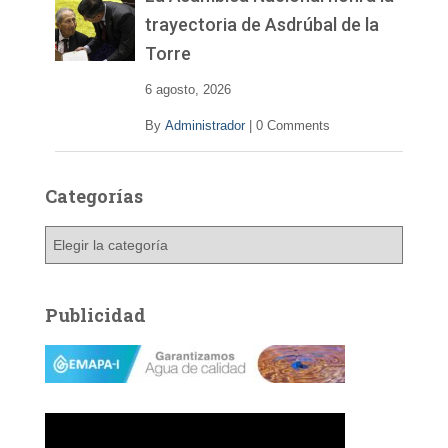
trayectoria de Asdrúbal de la
Torre
6 agosto, 2026
By
Administrador
|
0 Comments
Categorías
C
a
t
e
Publicidad
g
o
r
í
a
s