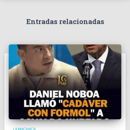
í
d
e
Entradas relacionadas
o
LA MACHACA