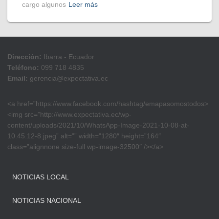
cargo algunos
Leer más
Dirección:
Ibarra - Ecuador
Teléfono:
099 718 4835
Email:
gerencia@expectativa.ec
<a href=”https://www.facebook.com/hashtag/emapasomostodos>
<img src=”http://www.expectativa.ec/wp-
content/uploads/2021/10/WhatsApp-Image-2021-10-08-at-
10.45.12-8.jpeg” alt=”” width=”1280″ height=”164″
class=”alignnone size-full wp-image-32500″ /></a>
NOTICIAS LOCAL
NOTICIAS NACIONAL