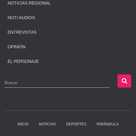
NOTICIAS REGIONAL
NOTI AUDIOS
ENTREVISTAS
OPINIÓN
EL PERSONAJE
B
Buscar …
u
s
c
a
r
:
INICIO
NOTICIAS
DEPORTES
FARÁNDULA