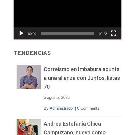
r
o
d
u
c
00:00
02:22
t
o
r
TENDENCIAS
d
e
v
Correísmo en Imbabura apunta
í
a una alianza con Juntos, listas
d
70
e
o
5 agosto, 2026
By
Administrador
|
0 Comments
Andrea Estefanía Chica
Campuzano, nueva como