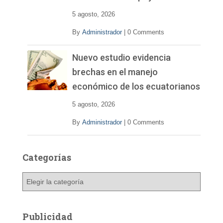
5 agosto, 2026
By
Administrador
|
0 Comments
Nuevo estudio evidencia
brechas en el manejo
económico de los ecuatorianos
5 agosto, 2026
By
Administrador
|
0 Comments
Categorías
C
a
t
e
Publicidad
g