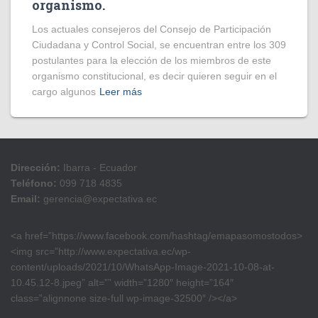
organismo.
Los actuales consejeros del Consejo de Participación
Ciudadana y Control Social, se encuentran entre los 309
postulantes para la elección de los miembros de este
organismo constitucional, es decir quieren seguir en el
cargo algunos
Leer más
Dirección:
Ibarra - Ecuador
Teléfono:
099 718 4835
Email:
gerencia@expectativa.ec
<a href=”https://www.facebook.com/hashtag/emapasomostodos>
<img src=”http://www.expectativa.ec/wp-
content/uploads/2021/10/WhatsApp-Image-2021-10-08-at-
10.45.12-8.jpeg” alt=”” width=”1280″ height=”164″
class=”alignnone size-full wp-image-32500″ /></a>