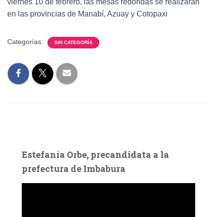
viernes 10 de febrero, las mesas redondas se realizarán
en las provincias de Manabí, Azuay y Cotopaxi
Categorías:
SIN CATEGORÍA
Estefanía Orbe, precandidata a la
prefectura de Imbabura
R
e
p