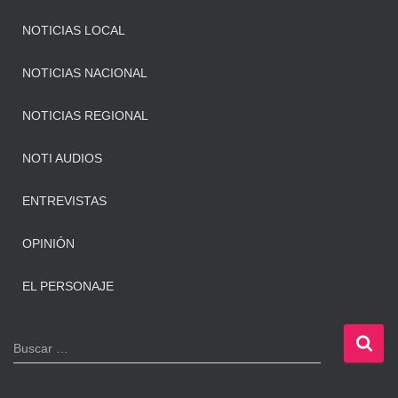
NOTICIAS LOCAL
NOTICIAS NACIONAL
NOTICIAS REGIONAL
NOTI AUDIOS
ENTREVISTAS
OPINIÓN
EL PERSONAJE
B
Buscar …
u
s