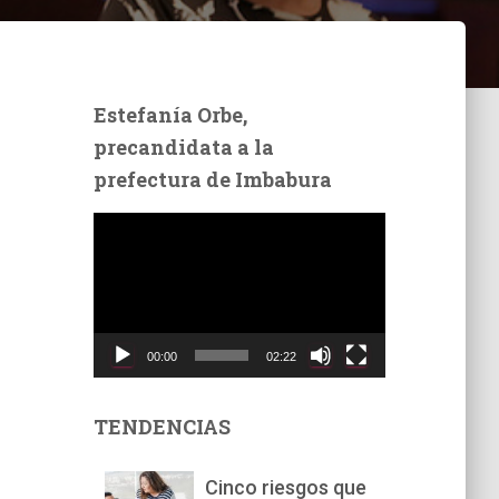
Estefanía Orbe,
precandidata a la
prefectura de Imbabura
R
e
p
r
o
d
00:00
02:22
u
c
t
TENDENCIAS
o
r
Cinco riesgos que
d