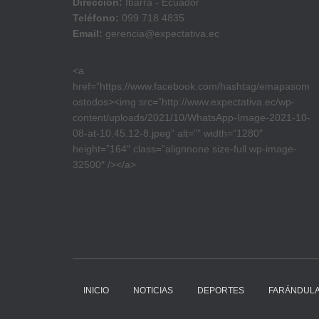
Dirección:
Ibarra - Ecuador
Teléfono:
099 718 4835
Email:
gerencia@expectativa.ec
<a
href=”https://www.facebook.com/hashtag/emapasom
ostodos><img src=”http://www.expectativa.ec/wp-
content/uploads/2021/10/WhatsApp-Image-2021-10-
08-at-10.45.12-8.jpeg” alt=”” width=”1280″
height=”164″ class=”alignnone size-full wp-image-
32500″ /></a>
INICIO
NOTICIAS
DEPORTES
FARÁNDUL