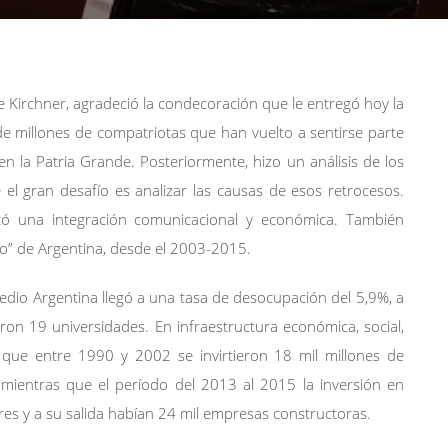
e Kirchner, agradeció la condecoración que le entregó hoy la
e millones de compatriotas que han vuelto a sentirse parte
n la Patria Grande. Posteriormente, hizo un análisis de los
el gran desafío es analizar las causas de esos retrocesos.
ltó una integración comunicacional y económica. También
so” de Argentina, desde el 2003-2015.
dio Argentina llegó a una tasa de desocupación del 5,9%, a
ron 19 universidades. En infraestructura económica, social,
ntó que entre 1990 y 2002 se invirtieron 18 mil millones de
 mientras que el período del 2013 al 2015 la inversión en
res y a su salida habían 24 mil empresas constructoras.