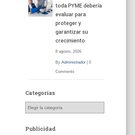
toda PYME debería
e
v
evaluar para
í
proteger y
d
garantizar su
e
o
crecimiento
8 agosto, 2026
By
Administrador
|
0
Comments
Categorías
C
a
t
e
Publicidad
g