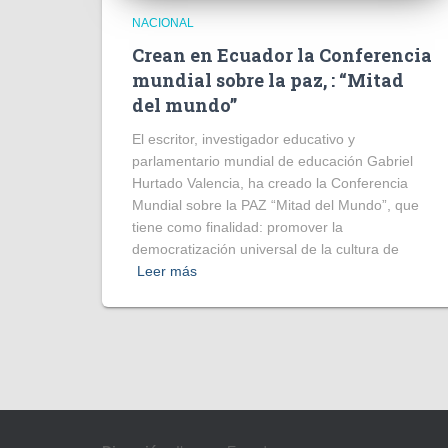
NACIONAL
Crean en Ecuador la Conferencia
mundial sobre la paz, : “Mitad
del mundo”
El escritor, investigador educativo y
parlamentario mundial de educación Gabriel
Hurtado Valencia, ha creado la Conferencia
Mundial sobre la PAZ “Mitad del Mundo”, que
tiene como finalidad: promover la
democratización universal de la cultura de
Leer más