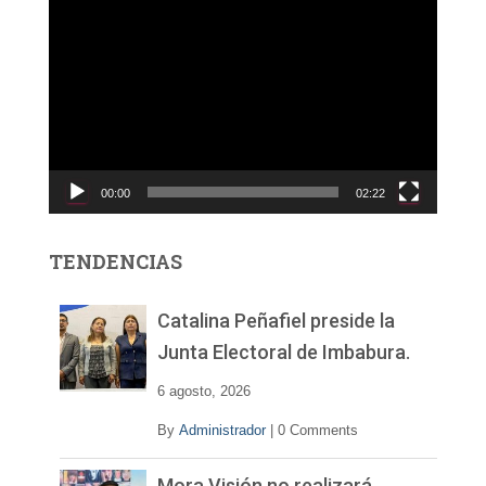
R
e
p
r
o
d
u
c
00:00
02:22
t
o
r
TENDENCIAS
d
e
v
Catalina Peñafiel preside la
í
Junta Electoral de Imbabura.
d
e
6 agosto, 2026
o
By
Administrador
|
0 Comments
Mora Visión no realizará