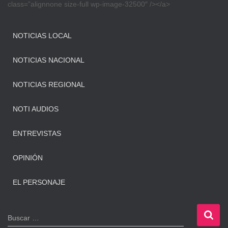
class=”alignnone size-full wp-image-32500″ /></a>
NOTICIAS LOCAL
NOTICIAS NACIONAL
NOTICIAS REGIONAL
NOTI AUDIOS
ENTREVISTAS
OPINIÓN
EL PERSONAJE
B
Buscar …
u