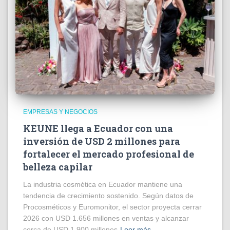
EMPRESAS Y NEGOCIOS
KEUNE llega a Ecuador con una
inversión de USD 2 millones para
fortalecer el mercado profesional de
belleza capilar
La industria cosmética en Ecuador mantiene una
tendencia de crecimiento sostenido. Según datos de
Procosméticos y Euromonitor, el sector proyecta cerrar
2026 con USD 1.656 millones en ventas y alcanzar
cerca de USD 1.900 millones
Leer más