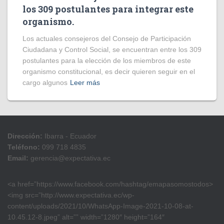
los 309 postulantes para integrar este
organismo.
Los actuales consejeros del Consejo de Participación
Ciudadana y Control Social, se encuentran entre los 309
postulantes para la elección de los miembros de este
organismo constitucional, es decir quieren seguir en el
cargo algunos
Leer más
Dirección:
Ibarra - Ecuador
Teléfono:
099 718 4835
Email:
gerencia@expectativa.ec
<a href=”https://www.facebook.com/hashtag/emapasomostodos>
<img src=”http://www.expectativa.ec/wp-
content/uploads/2021/10/WhatsApp-Image-2021-10-08-at-
10.45.12-8.jpeg” alt=”” width=”1280″ height=”164″