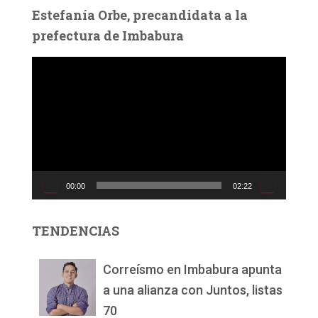
Estefanía Orbe, precandidata a la
prefectura de Imbabura
R
e
p
r
o
d
u
c
00:00
02:22
t
o
r
TENDENCIAS
d
e
v
Correísmo en Imbabura apunta
í
a una alianza con Juntos, listas
d
70
e