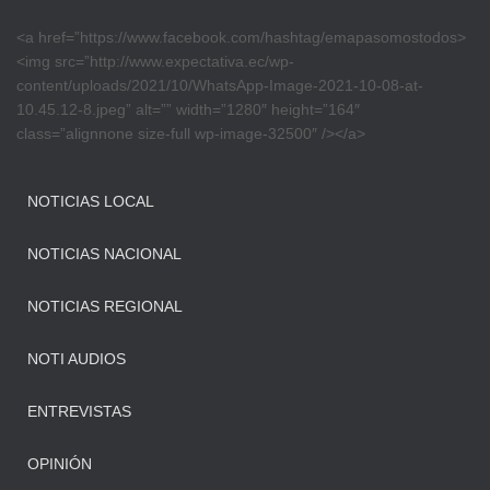
<a href=”https://www.facebook.com/hashtag/emapasomostodos>
<img src=”http://www.expectativa.ec/wp-
content/uploads/2021/10/WhatsApp-Image-2021-10-08-at-
10.45.12-8.jpeg” alt=”” width=”1280″ height=”164″
class=”alignnone size-full wp-image-32500″ /></a>
NOTICIAS LOCAL
NOTICIAS NACIONAL
NOTICIAS REGIONAL
NOTI AUDIOS
ENTREVISTAS
OPINIÓN