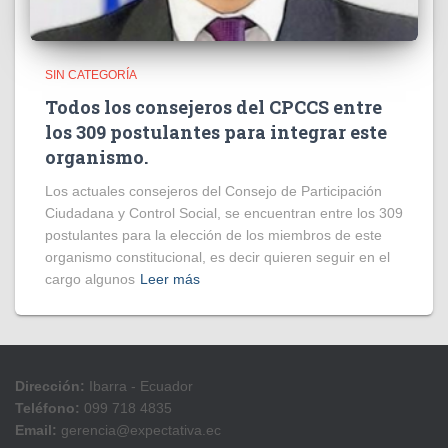
SIN CATEGORÍA
Todos los consejeros del CPCCS entre
los 309 postulantes para integrar este
organismo.
Los actuales consejeros del Consejo de Participación
Ciudadana y Control Social, se encuentran entre los 309
postulantes para la elección de los miembros de este
organismo constitucional, es decir quieren seguir en el
cargo algunos
Leer más
Dirección:
Ibarra - Ecuador
Teléfono:
099 718 4835
Email:
gerencia@expectativa.ec