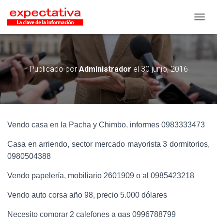
CAMB
Publicado por
Administrador
el
30 junio, 2016
Vendo casa en la Pacha y Chimbo, informes 0983333473
Casa en arriendo, sector mercado mayorista 3 dormitorios,
0980504388
Vendo papelería, mobiliario 2601909 o al 0985423218
Vendo auto corsa año 98, precio 5.000 dólares
Necesito comprar 2 calefones a gas 0996788799