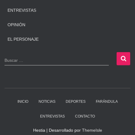
ENTREVISTAS
OPINIÓN
EL PERSONAJE
B
Buscar …
u
s
c
a
r
:
INICIO
NOTICIAS
DEPORTES
FARÁNDULA
ENTREVISTAS
CONTACTO
Hestia | Desarrollado por
ThemeIsle