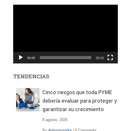
R
e
p
r
o
d
u
c
00:00
02:22
t
o
r
TENDENCIAS
d
e
v
Cinco riesgos que toda PYME
í
debería evaluar para proteger y
d
garantizar su crecimiento
e
o
8 agosto, 2026
By
Administrador
|
0 Comments