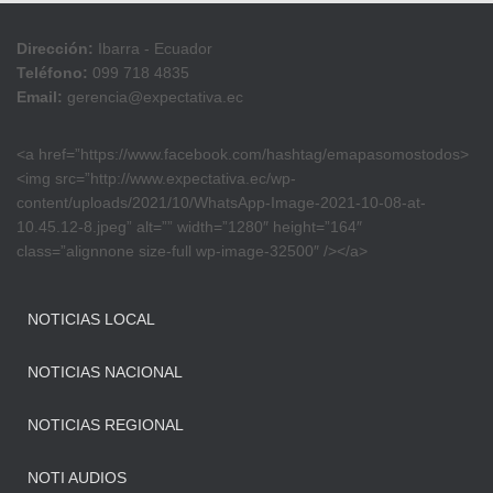
Dirección:
Ibarra - Ecuador
Teléfono:
099 718 4835
Email:
gerencia@expectativa.ec
<a href=”https://www.facebook.com/hashtag/emapasomostodos>
<img src=”http://www.expectativa.ec/wp-
content/uploads/2021/10/WhatsApp-Image-2021-10-08-at-
10.45.12-8.jpeg” alt=”” width=”1280″ height=”164″
class=”alignnone size-full wp-image-32500″ /></a>
NOTICIAS LOCAL
NOTICIAS NACIONAL
NOTICIAS REGIONAL
NOTI AUDIOS