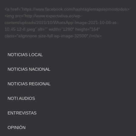
<a href=”https://www.facebook.com/hashtag/emapasomostodos>
<img src=”http://www.expectativa.ec/wp-
content/uploads/2021/10/WhatsApp-Image-2021-10-08-at-
10.45.12-8.jpeg” alt=”” width=”1280″ height=”164″
class=”alignnone size-full wp-image-32500″ /></a>
NOTICIAS LOCAL
NOTICIAS NACIONAL
NOTICIAS REGIONAL
NOTI AUDIOS
ENTREVISTAS
OPINIÓN