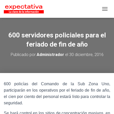
CAMB
600 servidores policiales para el
feriado de fin de año
Publicado por
Administrador
el
30 diciembre, 2016
600 policías del Comando de la Sub Zona Uno,
participarán en los operativos por el feriado de fin de año,
el cien por ciento del personal estará listo para controlar la
seguridad.
Se hará control en los sitios de concentración masivos, en