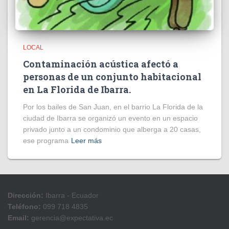
LOCAL
Contaminación acústica afectó a
personas de un conjunto habitacional
en La Florida de Ibarra.
Por los bailes de San Juan, en el barrio La Florida de la
ciudad de Ibarra se organizó un evento en un espacio
privado junto a un condominio que alberga a 20 casas,
ese programa
Leer más
Dirección:
Ibarra - Ecuador
Teléfono:
099 718 4835
Email:
gerencia@expectativa.ec