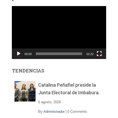
R
e
p
r
o
d
u
c
00:00
02:22
t
o
r
TENDENCIAS
d
e
v
Catalina Peñafiel preside la
í
Junta Electoral de Imbabura.
d
e
6 agosto, 2026
o
By
Administrador
|
0 Comments