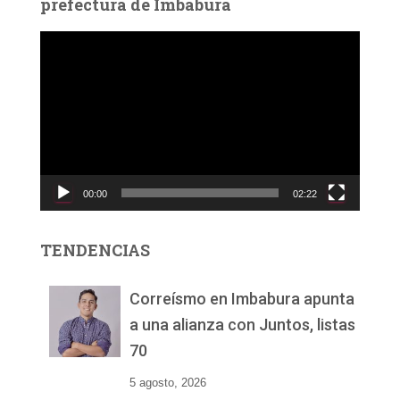
prefectura de Imbabura
R
e
p
r
o
d
u
c
00:00
02:22
t
o
r
TENDENCIAS
d
e
v
Correísmo en Imbabura apunta
í
a una alianza con Juntos, listas
d
70
e
o
5 agosto, 2026