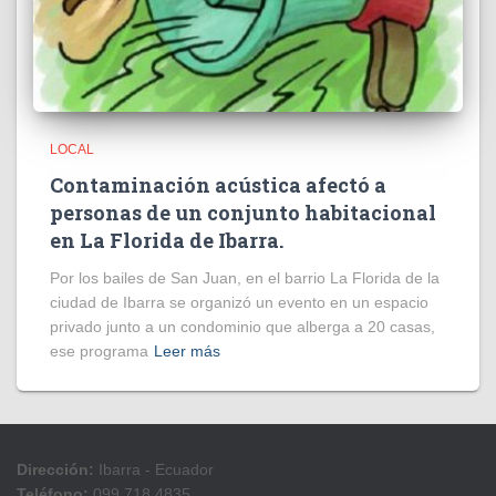
LOCAL
Contaminación acústica afectó a
personas de un conjunto habitacional
en La Florida de Ibarra.
Por los bailes de San Juan, en el barrio La Florida de la
ciudad de Ibarra se organizó un evento en un espacio
privado junto a un condominio que alberga a 20 casas,
ese programa
Leer más
Dirección:
Ibarra - Ecuador
Teléfono:
099 718 4835