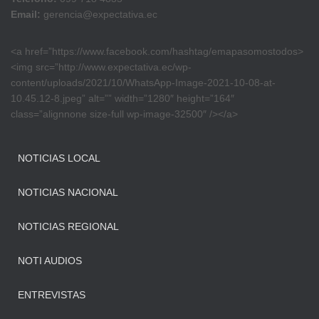
Email:
gerencia@expectativa.ec
<a href=”https://www.facebook.com/hashtag/emapasomostodos>
<img src=”http://www.expectativa.ec/wp-
content/uploads/2021/10/WhatsApp-Image-2021-10-08-at-
10.45.12-8.jpeg” alt=”” width=”1280″ height=”164″
class=”alignnone size-full wp-image-32500″ /></a>
NOTICIAS LOCAL
NOTICIAS NACIONAL
NOTICIAS REGIONAL
NOTI AUDIOS
ENTREVISTAS