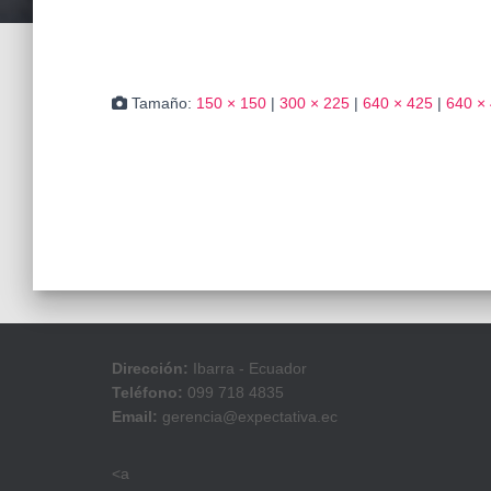
Tamaño:
150 × 150
|
300 × 225
|
640 × 425
|
640 ×
Dirección:
Ibarra - Ecuador
Teléfono:
099 718 4835
Email:
gerencia@expectativa.ec
<a