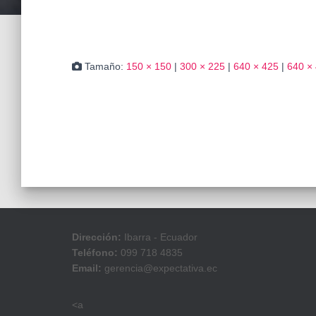
Tamaño:
150 × 150
|
300 × 225
|
640 × 425
|
640 ×
Dirección:
Ibarra - Ecuador
Teléfono:
099 718 4835
Email:
gerencia@expectativa.ec
<a