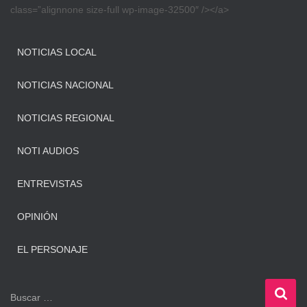
class=”alignnone size-full wp-image-32500″ /></a>
NOTICIAS LOCAL
NOTICIAS NACIONAL
NOTICIAS REGIONAL
NOTI AUDIOS
ENTREVISTAS
OPINIÓN
EL PERSONAJE
B
Buscar …