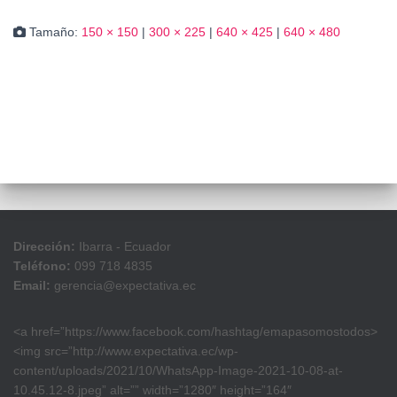
Tamaño:
150 × 150
|
300 × 225
|
640 × 425
|
640 × 480
Dirección:
Ibarra - Ecuador
Teléfono:
099 718 4835
Email:
gerencia@expectativa.ec
<a href=”https://www.facebook.com/hashtag/emapasomostodos>
<img src=”http://www.expectativa.ec/wp-
content/uploads/2021/10/WhatsApp-Image-2021-10-08-at-
10.45.12-8.jpeg” alt=”” width=”1280″ height=”164″