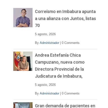
d
e
v
Correísmo en Imbabura apunta
í
a una alianza con Juntos, listas
d
70
e
o
5 agosto, 2026
By
Administrador
|
0 Comments
Andrea Estefanía Chica
Campuzano, nueva como
Directora Provincial de la
Judicatura de Imbabura,
5 agosto, 2026
By
Administrador
|
0 Comments
Gran demanda de pacientes en