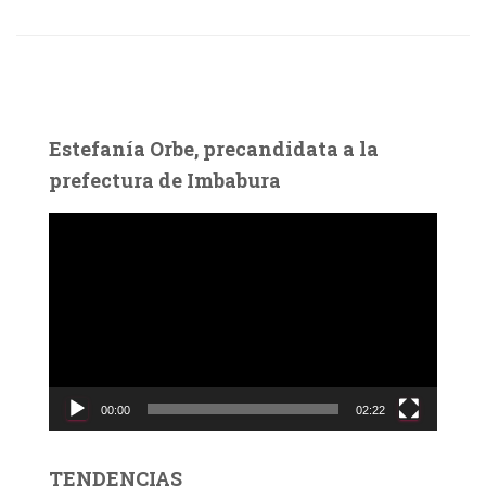
Estefanía Orbe, precandidata a la
prefectura de Imbabura
R
e
p
r
o
d
u
c
00:00
02:22
t
o
r
TENDENCIAS