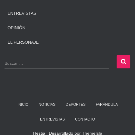
ENTREVISTAS
OPINIÓN
EL PERSONAJE
B
Buscar …
u
s
c
a
r
:
INICIO
NOTICIAS
DEPORTES
FARÁNDULA
ENTREVISTAS
CONTACTO
Hestia | Desarrollado por
ThemeIsle