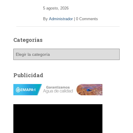
5 agosto, 2026
By
Administrador
|
0 Comments
Categorías
C
a
t
e
Publicidad
g
o
r
í
a
s