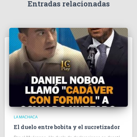
e
Entradas relacionadas
o
LA MACHACA
El duelo entre bobita y el sucretizador