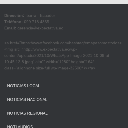
Dirección:
Ibarra - Ecuador
Teléfono:
099 718 4835
Email:
gerencia@expectativa.ec
<a href=”https://www.facebook.com/hashtag/emapasomostodos>
<img src=”http://www.expectativa.ec/wp-
content/uploads/2021/10/WhatsApp-Image-2021-10-08-at-
10.45.12-8.jpeg” alt=”” width=”1280″ height=”164″
class=”alignnone size-full wp-image-32500″ /></a>
NOTICIAS LOCAL
NOTICIAS NACIONAL
NOTICIAS REGIONAL
NOTI AUDIOS