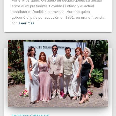
Por el Muérgano. Un duelo de declaraciones se desató
entre el ex presidente Tiovaldo Hurtado y el actual
mandatario, Danielito el travieso. Hurtado quien
gobernó el país por sucesión en 1981, en una entrevista
con
Leer más