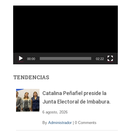
R
e
p
r
o
d
u
c
00:00
02:22
t
o
r
TENDENCIAS
d
e
v
Catalina Peñafiel preside la
í
Junta Electoral de Imbabura.
d
e
6 agosto, 2026
o
By
Administrador
|
0 Comments