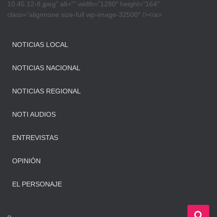
10.45.12-8.jpeg” alt=”” width=”1280″ height=”164″
class=”alignnone size-full wp-image-32500″ /></a>
NOTICIAS LOCAL
NOTICIAS NACIONAL
NOTICIAS REGIONAL
NOTI AUDIOS
ENTREVISTAS
OPINIÓN
EL PERSONAJE
B