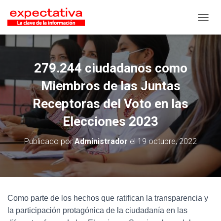
CAMB
279.244 ciudadanos como
Miembros de las Juntas
Receptoras del Voto en las
Elecciones 2023
Publicado por
Administrador
el
19 octubre, 2022
Como parte de los hechos que ratifican la transparencia y
la participación protagónica de la ciudadanía en las