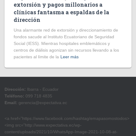
extorsión y pagos millonarios a
clínicas fantasma a espaldas de la
dirección
​Una alarmante red de extorsión y direccionamiento de
fondos sacude al Instituto Ecuatoriano de Seguridad
Social (IESS). Mientras hospitales emblemáticos y
centros de diálisis agonizan sin recursos llevando a los
pacientes al límite de la
Leer más
Dirección:
Ibarra - Ecuador
Teléfono:
099 718 4835
Email:
gerencia@expectativa.ec
<a href=”https://www.facebook.com/hashtag/emapasomostodos>
<img src=”http://www.expectativa.ec/wp-
content/uploads/2021/10/WhatsApp-Image-2021-10-08-at-