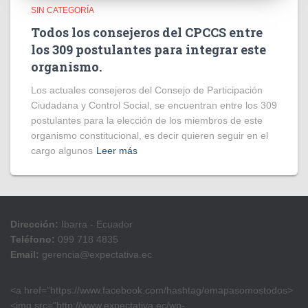
SIN CATEGORÍA
Todos los consejeros del CPCCS entre
los 309 postulantes para integrar este
organismo.
Los actuales consejeros del Consejo de Participación
Ciudadana y Control Social, se encuentran entre los 309
postulantes para la elección de los miembros de este
organismo constitucional, es decir quieren seguir en el
cargo algunos
Leer más
Dirección:
Ibarra - Ecuador
Teléfono:
099 718 4835
Email:
gerencia@expectativa.ec
<a href=”https://www.facebook.com/hashtag/emapasomostodos>
<img src=”http://www.expectativa.ec/wp-