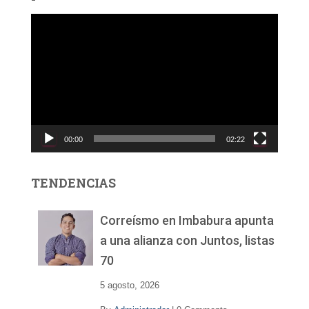
R
e
p
r
o
d
u
c
00:00
02:22
t
o
r
TENDENCIAS
d
e
v
Correísmo en Imbabura apunta
í
a una alianza con Juntos, listas
d
70
e
o
5 agosto, 2026