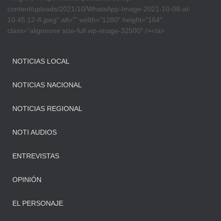
content/uploads/2021/10/WhatsApp-Image-2021-10-08-at-
10.45.12-8.jpeg” alt=”” width=”1280″ height=”164″
class=”alignnone size-full wp-image-32500″ /></a>
NOTICIAS LOCAL
NOTICIAS NACIONAL
NOTICIAS REGIONAL
NOTI AUDIOS
ENTREVISTAS
OPINIÓN
EL PERSONAJE