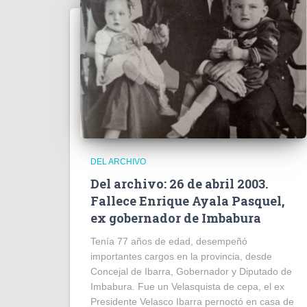
DEL ARCHIVO
Del archivo: 26 de abril 2003.
Fallece Enrique Ayala Pasquel,
ex gobernador de Imbabura
Tenía 77 años de edad, desempeñó
importantes cargos en la provincia, desde
Concejal de Ibarra, Gobernador y Diputado de
Imbabura. Fue un Velasquista de cepa, el ex
Presidente Velasco Ibarra pernoctó en casa de