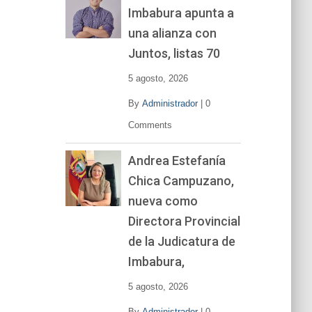
Imbabura apunta a
e
v
una alianza con
í
Juntos, listas 70
d
e
5 agosto, 2026
o
By
Administrador
|
0
Comments
Andrea Estefanía
Chica Campuzano,
nueva como
Directora Provincial
de la Judicatura de
Imbabura,
5 agosto, 2026
By
Administrador
|
0