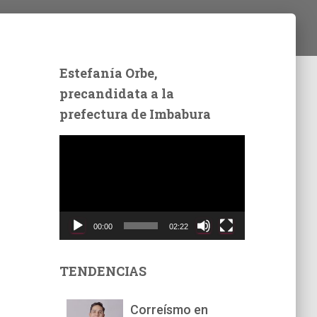
Estefanía Orbe,
precandidata a la
prefectura de Imbabura
R
e
p
r
o
d
00:00
02:22
u
c
t
TENDENCIAS
o
r
Correísmo en
d