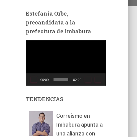
Estefanía Orbe,
precandidata a la
prefectura de Imbabura
R
e
p
r
o
d
00:00
02:22
u
c
t
TENDENCIAS
o
r
Correísmo en
d
Imbabura apunta a
e
v
una alianza con