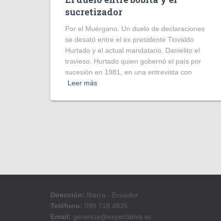
sucretizador
Por el Muérgano. Un duelo de declaraciones
se desató entre el ex presidente Tiovaldo
Hurtado y el actual mandatario, Danielito el
travieso. Hurtado quien gobernó el país por
sucesión en 1981, en una entrevista con
Leer más
Dirección:
Ibarra - Ecuador
Teléfono:
099 718 4835
Email:
gerencia@expectativa.ec