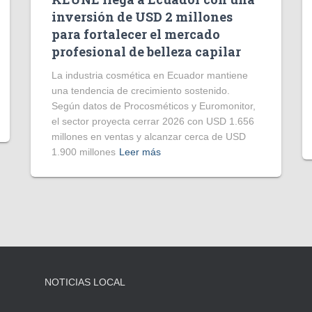
inversión de USD 2 millones
para fortalecer el mercado
profesional de belleza capilar
La industria cosmética en Ecuador mantiene
una tendencia de crecimiento sostenido.
Según datos de Procosméticos y Euromonitor,
el sector proyecta cerrar 2026 con USD 1.656
millones en ventas y alcanzar cerca de USD
1.900 millones
Leer más
NOTICIAS LOCAL