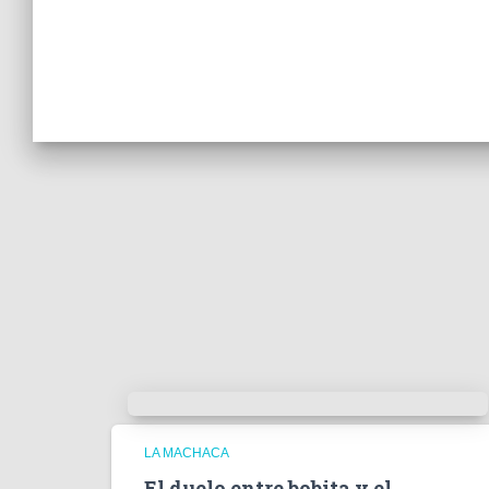
LA MACHACA
El duelo entre bobita y el