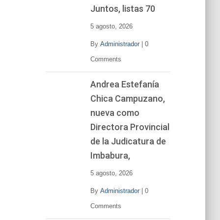
í
Juntos, listas 70
d
e
5 agosto, 2026
o
By
Administrador
|
0
Comments
Andrea Estefanía
Chica Campuzano,
nueva como
Directora Provincial
de la Judicatura de
Imbabura,
5 agosto, 2026
By
Administrador
|
0
Comments