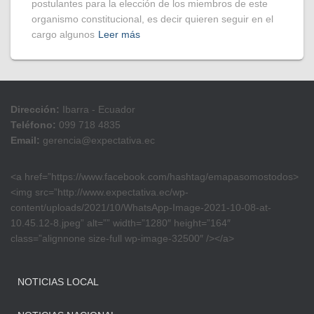
postulantes para la elección de los miembros de este
organismo constitucional, es decir quieren seguir en el
cargo algunos
Leer más
Dirección:
Ibarra - Ecuador
Teléfono:
099 718 4835
Email:
gerencia@expectativa.ec
<a href=”https://www.facebook.com/hashtag/emapasomostodos>
<img src=”http://www.expectativa.ec/wp-
content/uploads/2021/10/WhatsApp-Image-2021-10-08-at-
10.45.12-8.jpeg” alt=”” width=”1280″ height=”164″
class=”alignnone size-full wp-image-32500″ /></a>
NOTICIAS LOCAL