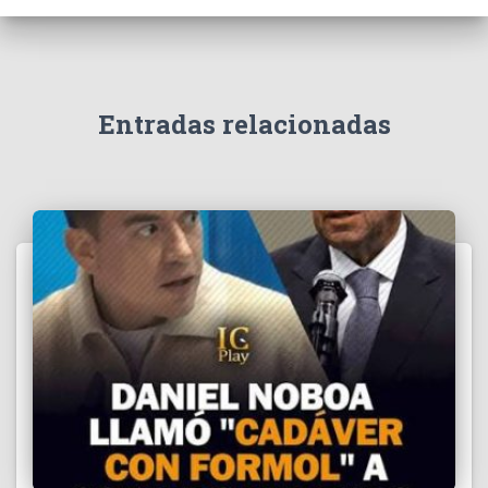
e
v
í
d
e
Entradas relacionadas
o