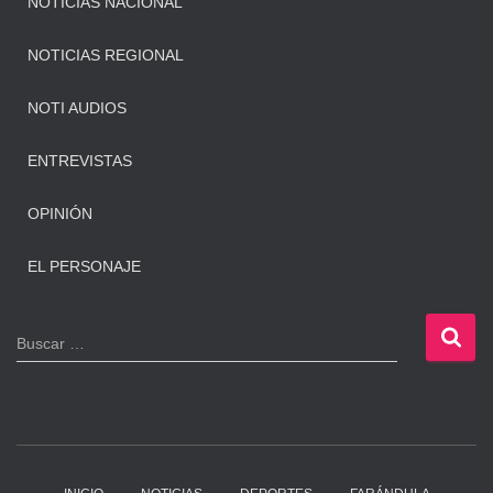
NOTICIAS NACIONAL
NOTICIAS REGIONAL
NOTI AUDIOS
ENTREVISTAS
OPINIÓN
EL PERSONAJE
B
Buscar …
u
s
c
a
r
: