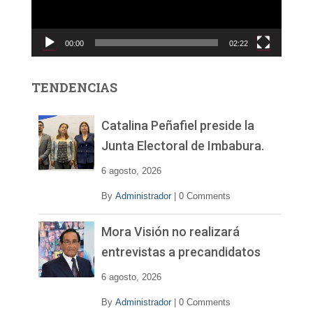
d
u
c
00:00
02:22
t
o
r
TENDENCIAS
d
e
v
Catalina Peñafiel preside la
í
Junta Electoral de Imbabura.
d
e
6 agosto, 2026
o
By
Administrador
|
0 Comments
Mora Visión no realizará
entrevistas a precandidatos
6 agosto, 2026
By
Administrador
|
0 Comments