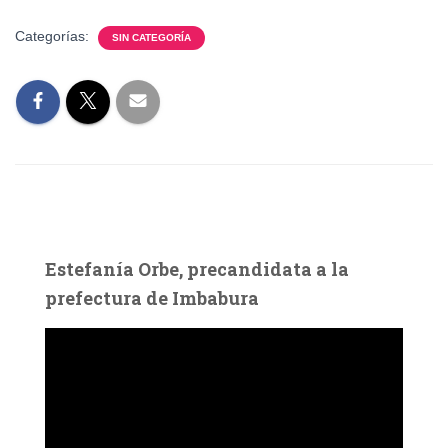
Categorías:
SIN CATEGORÍA
Estefanía Orbe, precandidata a la
prefectura de Imbabura
R
e
p
r
o