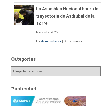
La Asamblea Nacional honra la
trayectoria de Asdrúbal de la
Torre
6 agosto, 2026
By
Administrador
|
0 Comments
Categorías
C
a
t
e
Publicidad
g
o
r
í