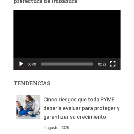
prefectura de Imbabura
R
e
p
r
o
d
u
c
00:00
02:22
t
o
r
TENDENCIAS
d
e
v
Cinco riesgos que toda PYME
í
debería evaluar para proteger y
d
garantizar su crecimiento
e
o
8 agosto, 2026