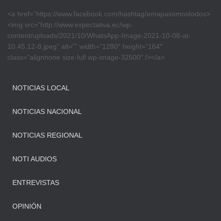
<a href=”https://www.facebook.com/hashtag/emapasomostodos>
<img src=”http://www.expectativa.ec/wp-
content/uploads/2021/10/WhatsApp-Image-2021-10-08-at-
10.45.12-8.jpeg” alt=”” width=”1280″ height=”164″
class=”alignnone size-full wp-image-32500″ /></a>
NOTICIAS LOCAL
NOTICIAS NACIONAL
NOTICIAS REGIONAL
NOTI AUDIOS
ENTREVISTAS
OPINIÓN