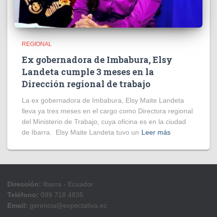
REGIONAL
Ex gobernadora de Imbabura, Elsy
Landeta cumple 3 meses en la
Dirección regional de trabajo
La ex gobernadora de Imbabura, Elsy Maite Landeta
lleva ya tres meses en el cargo como Directora regional
del Ministerio de Trabajo, cuya oficina es en la ciudad
de Ibarra. Elsy Maite Landeta tuvo un
Leer más
Dirección:
Ibarra - Ecuador
Teléfono:
099 718 4835
Email:
gerencia@expectativa.ec