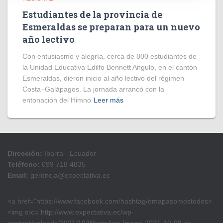
Estudiantes de la provincia de
Esmeraldas se preparan para un nuevo
año lectivo
Con entusiasmo y alegría, cerca de 800 estudiantes de
la Unidad Educativa Edilfo Bennett Angulo, en el cantón
Esmeraldas, dieron inicio al año lectivo del régimen
Costa–Galápagos. La jornada arrancó con la
entonación del Himno
Leer más
Dirección:
Ibarra - Ecuador
Teléfono:
099 718 4835
Email:
gerencia@expectativa.ec
<a href=”https://www.facebook.com/hashtag/emapasomostodos>
<img src=”http://www.expectativa.ec/wp-