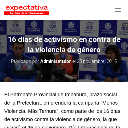
CAMB
16 días de activismo en contra de
la violencia de género
Publicado por
Administrador
el
25 noviembre, 2015
El Patronato Provincial de Imbabura, brazo social
de la Prefectura, emprenderá la campaña “Menos
Violencia, Más Ternura”, como parte de los 16 días
de activismo contra la violencia de género, la que
iniciará el 25 de noviembre, Día Internacional de la