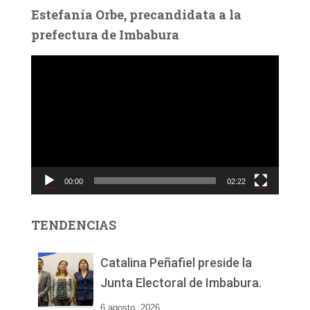
Estefanía Orbe, precandidata a la
prefectura de Imbabura
R
e
p
r
o
d
u
c
00:00
02:22
t
o
r
TENDENCIAS
d
e
v
Catalina Peñafiel preside la
í
Junta Electoral de Imbabura.
d
e
6 agosto, 2026