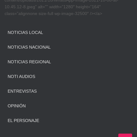
content/uploads/2021/10/WhatsApp-Image-2021-10-08-at-
10.45.12-8.jpeg” alt=”” width=”1280″ height=”164″
class=”alignnone size-full wp-image-32500″ /></a>
NOTICIAS LOCAL
NOTICIAS NACIONAL
NOTICIAS REGIONAL
NOTI AUDIOS
ENTREVISTAS
OPINIÓN
EL PERSONAJE