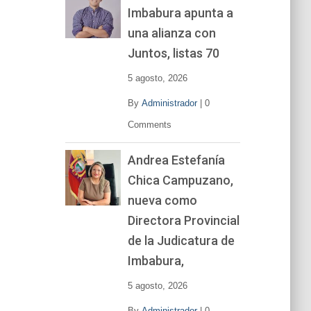
Imbabura apunta a
e
v
una alianza con
í
Juntos, listas 70
d
e
5 agosto, 2026
o
By
Administrador
|
0
Comments
Andrea Estefanía
Chica Campuzano,
nueva como
Directora Provincial
de la Judicatura de
Imbabura,
5 agosto, 2026
By
Administrador
|
0