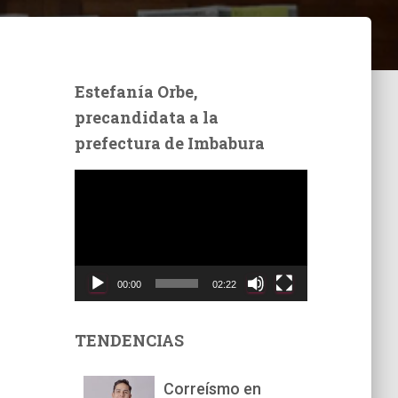
Estefanía Orbe,
precandidata a la
prefectura de Imbabura
R
e
p
r
o
d
00:00
02:22
u
c
t
TENDENCIAS
o
r
Correísmo en
d