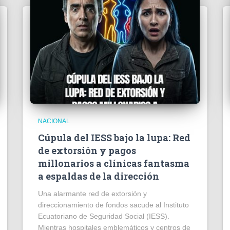
NACIONAL
Cúpula del IESS bajo la lupa: Red
de extorsión y pagos
millonarios a clínicas fantasma
a espaldas de la dirección
​Una alarmante red de extorsión y
direccionamiento de fondos sacude al Instituto
Ecuatoriano de Seguridad Social (IESS).
Mientras hospitales emblemáticos y centros de