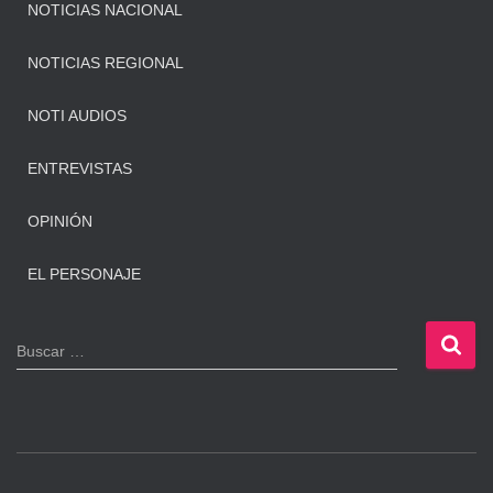
NOTICIAS NACIONAL
NOTICIAS REGIONAL
NOTI AUDIOS
ENTREVISTAS
OPINIÓN
EL PERSONAJE
B
Buscar …
u
s
c
a
r
: