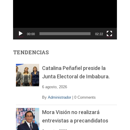
r
o
d
u
c
00:00
02:22
t
o
r
TENDENCIAS
d
e
v
Catalina Peñafiel preside la
í
Junta Electoral de Imbabura.
d
e
6 agosto, 2026
o
By
Administrador
|
0 Comments
Mora Visión no realizará
entrevistas a precandidatos