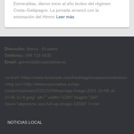
Esmeraldas, dieron inicio al año lectivo del régimen
Costa–Galápagos. La jornada arrancó con la
entonación del Himno
Leer más
Dirección:
Ibarra - Ecuador
Teléfono:
099 718 4835
Email:
gerencia@expectativa.ec
<a href=”https://www.facebook.com/hashtag/emapasomostodos>
<img src=”http://www.expectativa.ec/wp-
content/uploads/2021/10/WhatsApp-Image-2021-10-08-at-
10.45.12-8.jpeg” alt=”” width=”1280″ height=”164″
class=”alignnone size-full wp-image-32500″ /></a>
NOTICIAS LOCAL