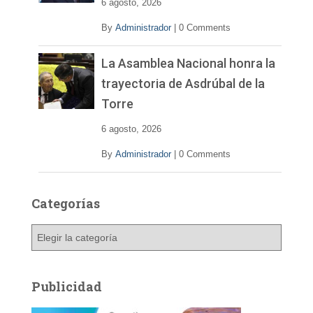
6 agosto, 2026
By
Administrador
|
0 Comments
La Asamblea Nacional honra la
trayectoria de Asdrúbal de la
Torre
6 agosto, 2026
By
Administrador
|
0 Comments
Categorías
C
a
t
e
Publicidad
g
o