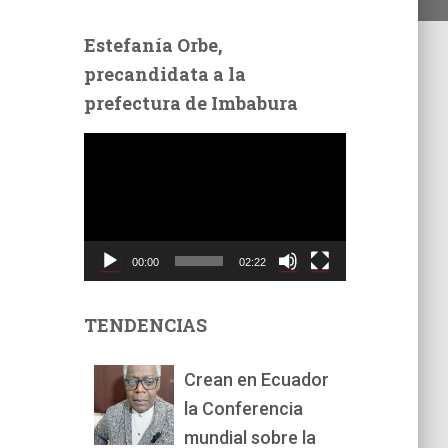
Estefanía Orbe,
precandidata a la
prefectura de Imbabura
R
e
p
r
o
d
00:00
02:22
u
c
t
TENDENCIAS
o
r
Crean en Ecuador
d
la Conferencia
e
v
mundial sobre la