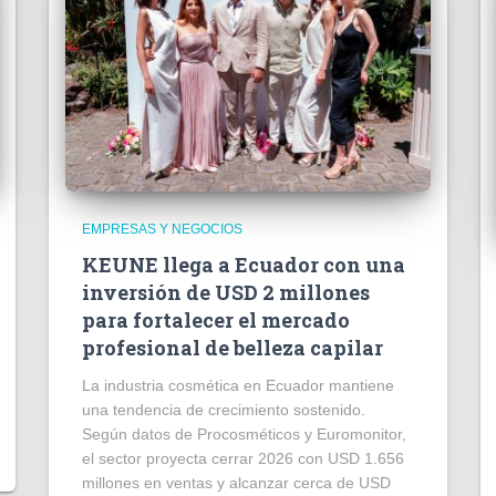
EMPRESAS Y NEGOCIOS
KEUNE llega a Ecuador con una
inversión de USD 2 millones
para fortalecer el mercado
profesional de belleza capilar
La industria cosmética en Ecuador mantiene
una tendencia de crecimiento sostenido.
Según datos de Procosméticos y Euromonitor,
el sector proyecta cerrar 2026 con USD 1.656
millones en ventas y alcanzar cerca de USD