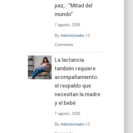
í
paz, : “Mitad del
d
mundo”
e
o
7 agosto, 2026
By
Administrador
|
0
Comments
La lactancia
también requiere
acompañamiento:
el respaldo que
necesitan la madre
y el bebé
7 agosto, 2026
By
Administrador
|
0