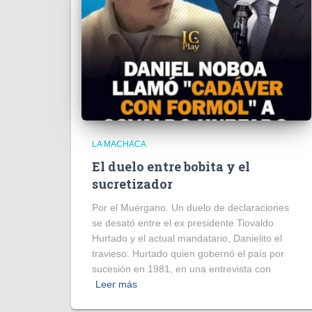
LA MACHACA
El duelo entre bobita y el
sucretizador
Por el Muérgano. Un duelo de declaraciones
se desató entre el ex presidente Tiovaldo
Hurtado y el actual mandatario, Danielito el
travieso. Hurtado quien gobernó el país por
sucesión en 1981, en una entrevista con
Leer más