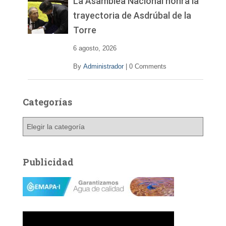
La Asamblea Nacional honra la
trayectoria de Asdrúbal de la
Torre
6 agosto, 2026
By
Administrador
|
0 Comments
Categorías
C
a
t
e
Publicidad
g
o
r
í
a
s