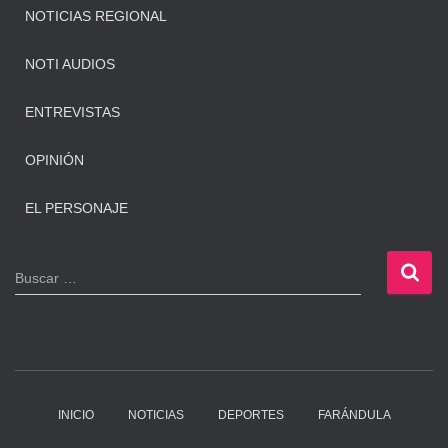
NOTICIAS REGIONAL
NOTI AUDIOS
ENTREVISTAS
OPINIÓN
EL PERSONAJE
B
Buscar …
u
s
c
a
r
:
INICIO
NOTICIAS
DEPORTES
FARÁNDULA