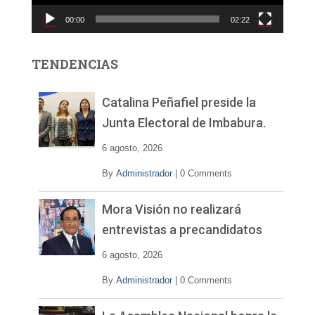
c
00:00
02:22
t
o
r
TENDENCIAS
d
e
v
Catalina Peñafiel preside la
í
Junta Electoral de Imbabura.
d
e
6 agosto, 2026
o
By
Administrador
|
0 Comments
Mora Visión no realizará
entrevistas a precandidatos
6 agosto, 2026
By
Administrador
|
0 Comments