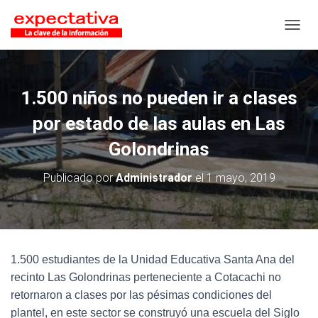
CAMB
1.500 niños no pueden ir a clases
por estado de las aulas en Las
Golondrinas
Publicado por
Administrador
el
1 mayo, 2019
1.500 estudiantes de la Unidad Educativa Santa Ana del
recinto Las Golondrinas perteneciente a Cotacachi no
retornaron a clases por las pésimas condiciones del
plantel, en este sector se construyó una escuela del Siglo