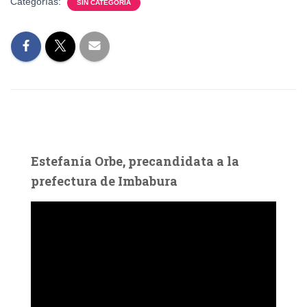
Categorías:
SIN CATEGORÍA
Estefanía Orbe, precandidata a la
prefectura de Imbabura
R
e
p
r
o
d
u