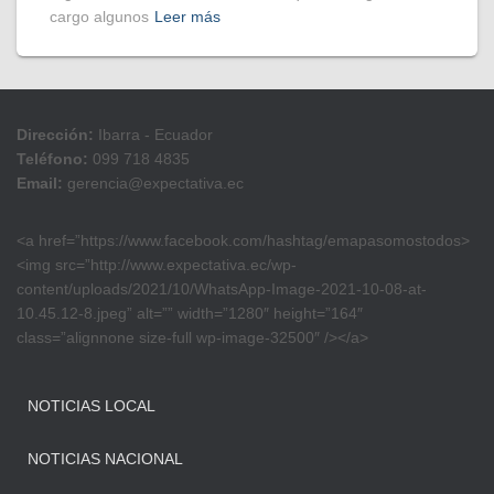
cargo algunos
Leer más
Dirección:
Ibarra - Ecuador
Teléfono:
099 718 4835
Email:
gerencia@expectativa.ec
<a href=”https://www.facebook.com/hashtag/emapasomostodos>
<img src=”http://www.expectativa.ec/wp-
content/uploads/2021/10/WhatsApp-Image-2021-10-08-at-
10.45.12-8.jpeg” alt=”” width=”1280″ height=”164″
class=”alignnone size-full wp-image-32500″ /></a>
NOTICIAS LOCAL
NOTICIAS NACIONAL