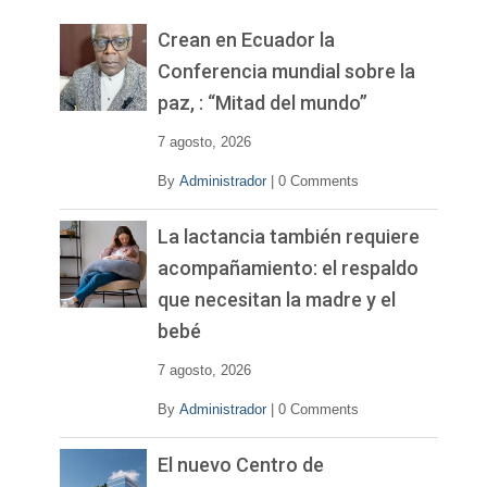
e
v
Crean en Ecuador la
í
Conferencia mundial sobre la
d
paz, : “Mitad del mundo”
e
o
7 agosto, 2026
By
Administrador
|
0 Comments
La lactancia también requiere
acompañamiento: el respaldo
que necesitan la madre y el
bebé
7 agosto, 2026
By
Administrador
|
0 Comments
El nuevo Centro de