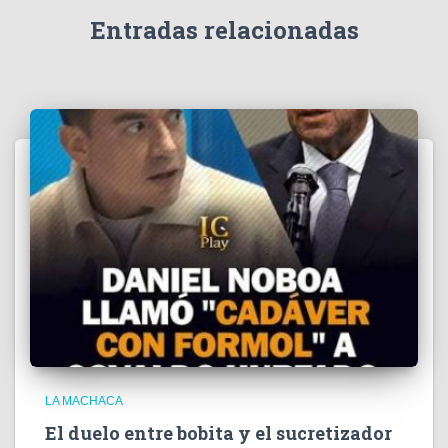
e
Entradas relacionadas
o
LA MACHACA
El duelo entre bobita y el sucretizador