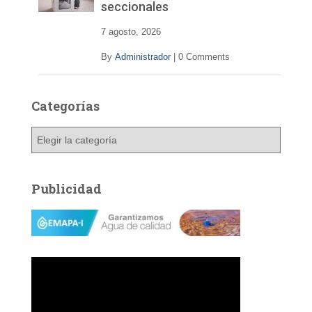
seccionales
7 agosto, 2026
By
Administrador
|
0 Comments
Categorías
C
a
t
e
Publicidad
g
o
r
í
a
s