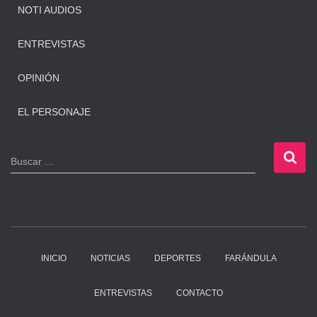
NOTI AUDIOS
ENTREVISTAS
OPINIÓN
EL PERSONAJE
B
Buscar …
u
s
c
a
r
:
INICIO
NOTICIAS
DEPORTES
FARÁNDULA
ENTREVISTAS
CONTACTO