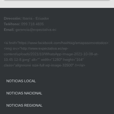
Dirección:
Ibarra - Ecuador
Teléfono:
099 718 4835
Email:
gerencia@expectativa.ec
<a href=”https://www.facebook.com/hashtag/emapasomostodos>
<img src=”http://www.expectativa.ec/wp-
content/uploads/2021/10/WhatsApp-Image-2021-10-08-at-
10.45.12-8.jpeg” alt=”” width=”1280″ height=”164″
class=”alignnone size-full wp-image-32500″ /></a>
NOTICIAS LOCAL
NOTICIAS NACIONAL
NOTICIAS REGIONAL