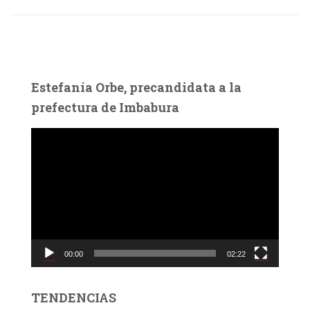
Estefanía Orbe, precandidata a la
prefectura de Imbabura
R
e
p
r
o
d
u
c
00:00
02:22
t
o
r
TENDENCIAS
d