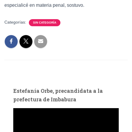
especialicé en materia penal, sostuvo.
Categorías:
SIN CATEGORÍA
Estefanía Orbe, precandidata a la
prefectura de Imbabura
R
e
p
r