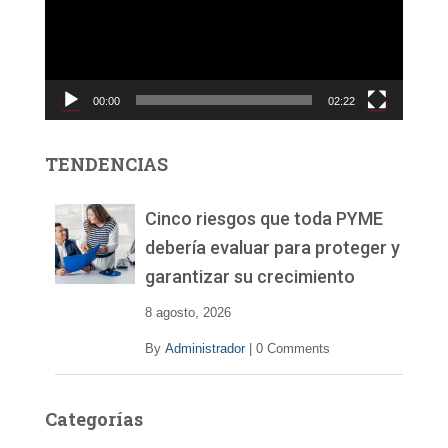
o
d
u
c
00:00
02:22
t
o
r
TENDENCIAS
d
e
v
Cinco riesgos que toda PYME
í
debería evaluar para proteger y
d
garantizar su crecimiento
e
o
8 agosto, 2026
By
Administrador
|
0 Comments
Categorías