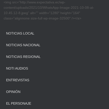
<img src=”http://www.expectativa.ec/wp-
content/uploads/2021/10/WhatsApp-Image-2021-10-08-at-
10.45.12-8.jpeg” alt=”” width=”1280″ height=”164″
class=”alignnone size-full wp-image-32500″ /></a>
NOTICIAS LOCAL
NOTICIAS NACIONAL
NOTICIAS REGIONAL
NOTI AUDIOS
ENTREVISTAS
OPINIÓN
EL PERSONAJE