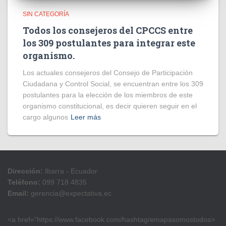
SIN CATEGORÍA
Todos los consejeros del CPCCS entre
los 309 postulantes para integrar este
organismo.
Los actuales consejeros del Consejo de Participación
Ciudadana y Control Social, se encuentran entre los 309
postulantes para la elección de los miembros de este
organismo constitucional, es decir quieren seguir en el
cargo algunos
Leer más
Dirección:
Ibarra - Ecuador
Teléfono:
099 718 4835
Email:
gerencia@expectativa.ec
<a href=”https://www.facebook.com/hashtag/emapasomostodos>