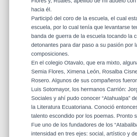
Flores y, Ruales, apellido de mi abuelo con
hacia él.
Participó del coro de la escuela, el cual e
escuela, por lo cual tenía que levantarse te
banda de guerra de la escuela tocando la c
detonantes para dar paso a su pasión por 
composiciones.
En el colegio Otavalo, que era mixto, alg
Semia Flores, Ximena León, Rosalba Cisne
Rosero. Algunos de sus compañeros fueron 
Luis Sotomayor, los hermanos Carrión: Jor
Sociales y ahí pudo conocer “Atahualpa” de
la Literatura Ecuatoriana. Conoció entonce
talento escondido por los poemas. Pronto s
Fue uno de los fundadores de los “Atabalib
intensidad en tres ejes: social, artístico y d