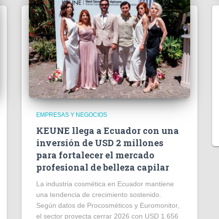
EMPRESAS Y NEGOCIOS
KEUNE llega a Ecuador con una
inversión de USD 2 millones
para fortalecer el mercado
profesional de belleza capilar
La industria cosmética en Ecuador mantiene
una tendencia de crecimiento sostenido.
Según datos de Procosméticos y Euromonitor,
el sector proyecta cerrar 2026 con USD 1.656