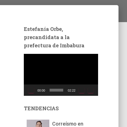
Estefanía Orbe,
precandidata a la
prefectura de Imbabura
R
e
p
r
o
d
00:00
02:22
u
c
t
TENDENCIAS
o
r
Correísmo en
d