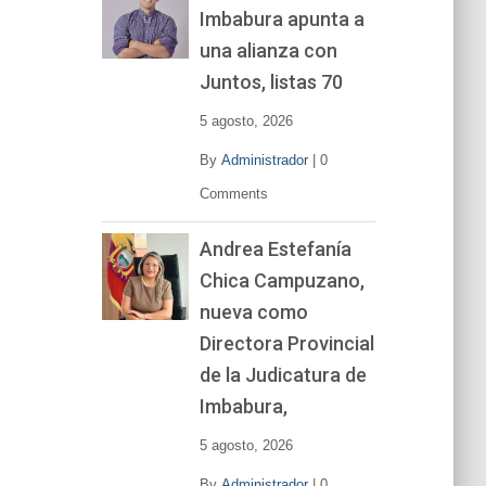
Imbabura apunta a
e
v
una alianza con
í
Juntos, listas 70
d
e
5 agosto, 2026
o
By
Administrador
|
0
Comments
Andrea Estefanía
Chica Campuzano,
nueva como
Directora Provincial
de la Judicatura de
Imbabura,
5 agosto, 2026
By
Administrador
|
0