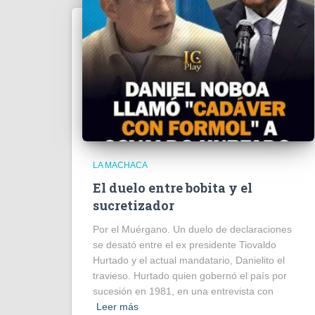
LA MACHACA
El duelo entre bobita y el
sucretizador
Por el Muérgano. Un duelo de declaraciones
se desató entre el ex presidente Tiovaldo
Hurtado y el actual mandatario, Danielito el
travieso. Hurtado quien gobernó el país por
sucesión en 1981, en una entrevista con
Leer más