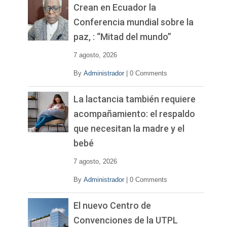
v
Crean en Ecuador la
í
Conferencia mundial sobre la
d
paz, : “Mitad del mundo”
e
o
7 agosto, 2026
By
Administrador
|
0 Comments
La lactancia también requiere
acompañamiento: el respaldo
que necesitan la madre y el
bebé
7 agosto, 2026
By
Administrador
|
0 Comments
El nuevo Centro de
Convenciones de la UTPL