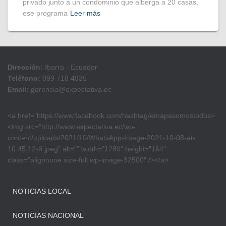
privado junto a un condominio que alberga a 20 casas,
ese programa
Leer más
Dirección:
Ibarra - Ecuador
Teléfono:
099 718 4835
Email:
gerencia@expectativa.ec
<a href=”https://www.facebook.com/hashtag/emapasomostodos>
<img src=”http://www.expectativa.ec/wp-
content/uploads/2021/10/WhatsApp-Image-2021-10-08-at-
10.45.12-8.jpeg” alt=”” width=”1280″ height=”164″
class=”alignnone size-full wp-image-32500″ /></a>
NOTICIAS LOCAL
NOTICIAS NACIONAL