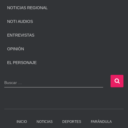
NOTICIAS REGIONAL
NOTI AUDIOS
ENTREVISTAS
OPINIÓN
EL PERSONAJE
B
Buscar …
u
s
c
a
r
:
INICIO
NOTICIAS
DEPORTES
FARÁNDULA