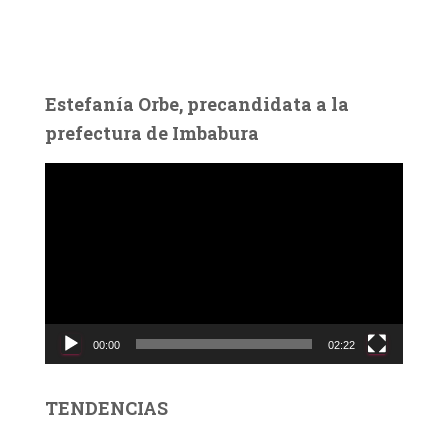
Estefanía Orbe, precandidata a la
prefectura de Imbabura
R
e
p
r
o
d
u
c
00:00
02:22
t
o
r
TENDENCIAS
d
e