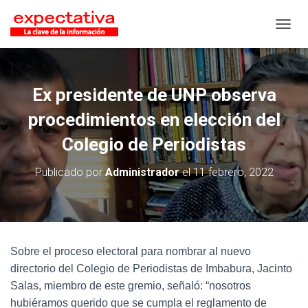
CAMB
Ex presidente de UNP observa
procedimientos en elección del
Colegio de Periodistas
Publicado por
Administrador
el
11 febrero, 2022
Sobre el proceso electoral para nombrar al nuevo
directorio del Colegio de Periodistas de Imbabura, Jacinto
Salas, miembro de este gremio, señaló: “nosotros
hubiéramos querido que se cumpla el reglamento de