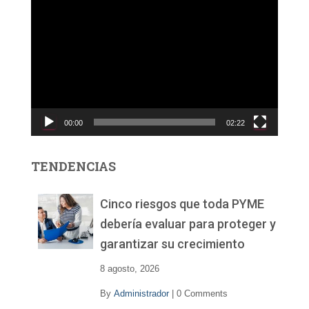
R
e
p
r
o
d
u
c
00:00
02:22
t
o
r
TENDENCIAS
d
e
v
Cinco riesgos que toda PYME
í
debería evaluar para proteger y
d
garantizar su crecimiento
e
o
8 agosto, 2026
By
Administrador
|
0 Comments