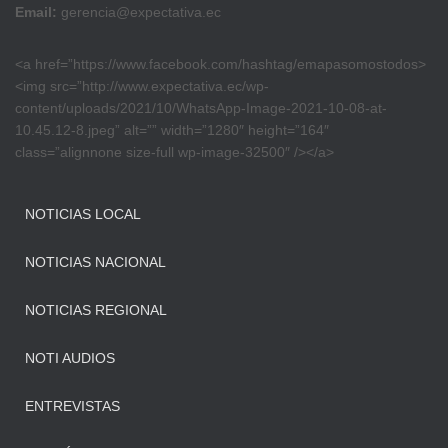
Email:
gerencia@expectativa.ec
<a href=”https://www.facebook.com/hashtag/emapasomostodos>
<img src=”http://www.expectativa.ec/wp-
content/uploads/2021/10/WhatsApp-Image-2021-10-08-at-
10.45.12-8.jpeg” alt=”” width=”1280″ height=”164″
class=”alignnone size-full wp-image-32500″ /></a>
NOTICIAS LOCAL
NOTICIAS NACIONAL
NOTICIAS REGIONAL
NOTI AUDIOS
ENTREVISTAS