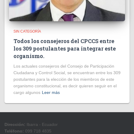
SIN CATEGORÍA
Todos los consejeros del CPCCS entre
los 309 postulantes para integrar este
organismo.
Los actuales consejeros del Consejo de Participación
Ciudadana y Control Social, se encuentran entre los 309
postulantes para la elección de los miembros de este
organismo constitucional, es decir quieren seguir en el
cargo algunos
Leer más
Dirección:
Ibarra - Ecuador
Teléfono:
099 718 4835