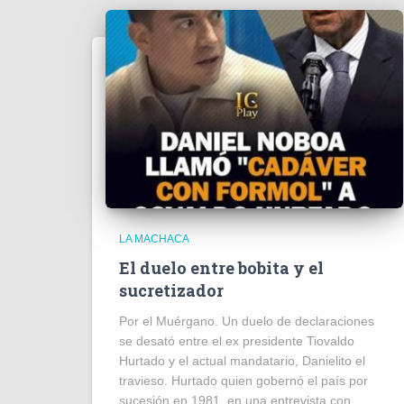
LA MACHACA
El duelo entre bobita y el
sucretizador
Por el Muérgano. Un duelo de declaraciones
se desató entre el ex presidente Tiovaldo
Hurtado y el actual mandatario, Danielito el
travieso. Hurtado quien gobernó el país por
sucesión en 1981, en una entrevista con