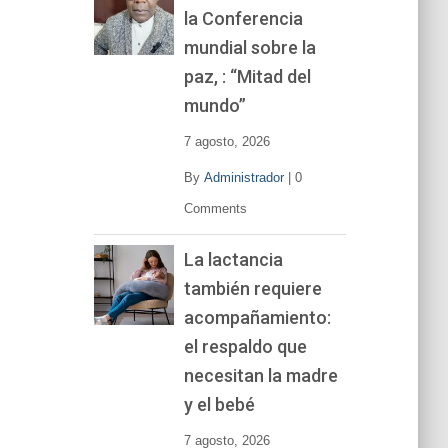
la Conferencia
e
v
mundial sobre la
í
paz, : “Mitad del
d
mundo”
e
o
7 agosto, 2026
By
Administrador
|
0
Comments
La lactancia
también requiere
acompañamiento:
el respaldo que
necesitan la madre
y el bebé
7 agosto, 2026