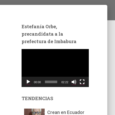
Estefanía Orbe,
precandidata a la
prefectura de Imbabura
R
e
p
r
o
d
00:00
02:22
u
c
t
TENDENCIAS
o
r
Crean en Ecuador
d