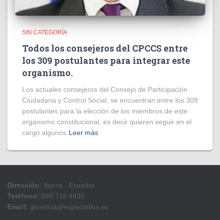
SIN CATEGORÍA
Todos los consejeros del CPCCS entre
los 309 postulantes para integrar este
organismo.
Los actuales consejeros del Consejo de Participación
Ciudadana y Control Social, se encuentran entre los 309
postulantes para la elección de los miembros de este
organismo constitucional, es decir quieren seguir en el
cargo algunos
Leer más
Dirección:
Ibarra - Ecuador
Teléfono:
099 718 4835
Email:
gerencia@expectativa.ec