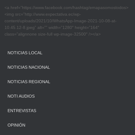
<a href=”https://www.facebook.com/hashtag/emapasomostodos>
<img src=”http://www.expectativa.ec/wp-
content/uploads/2021/10/WhatsApp-Image-2021-10-08-at-
10.45.12-8.jpeg” alt=”” width=”1280″ height=”164″
class=”alignnone size-full wp-image-32500″ /></a>
NOTICIAS LOCAL
NOTICIAS NACIONAL
NOTICIAS REGIONAL
NOTI AUDIOS
ENTREVISTAS
OPINIÓN