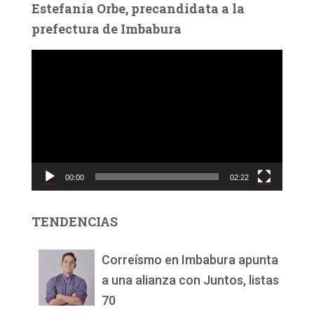
Estefanía Orbe, precandidata a la
prefectura de Imbabura
R
e
p
r
o
d
u
c
00:00
02:22
t
o
r
TENDENCIAS
d
e
v
Correísmo en Imbabura apunta
í
a una alianza con Juntos, listas
d
70
e