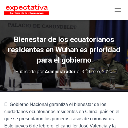
CAMB
Bienestar de los ecuatorianos
residentes en Wuhan es prioridad
para el gobierno
Publicado por
Administrador
el
8 febrero, 2020
El Gobierno Nacional garantiza el bienestar de los
ciudadanos ecuatorianos residentes en China, país en el
que se presentaron los primeros casos de coronavirus.
Este jueves 6 de febrero, el canciller José Valencia y la