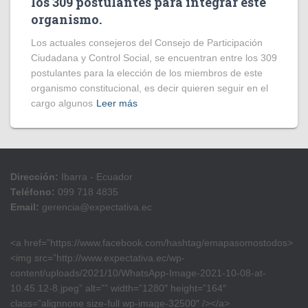
los 309 postulantes para integrar este
organismo.
Los actuales consejeros del Consejo de Participación
Ciudadana y Control Social, se encuentran entre los 309
postulantes para la elección de los miembros de este
organismo constitucional, es decir quieren seguir en el
cargo algunos
Leer más
Dirección:
Ibarra - Ecuador
Teléfono:
099 718 4835
Email:
gerencia@expectativa.ec
<a href=”https://www.facebook.com/hashtag/emapasomostodos>
<img src=”http://www.expectativa.ec/wp-
content/uploads/2021/10/WhatsApp-Image-2021-10-08-at-
10.45.12-8.jpeg” alt=”” width=”1280″ height=”164″
class=”alignnone size-full wp-image-32500″ /></a>