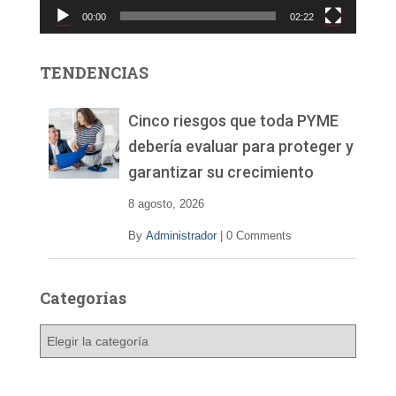
c
00:00
02:22
t
o
r
TENDENCIAS
d
e
v
Cinco riesgos que toda PYME
í
debería evaluar para proteger y
d
garantizar su crecimiento
e
o
8 agosto, 2026
By
Administrador
|
0 Comments
Categorías
C
a
t
e