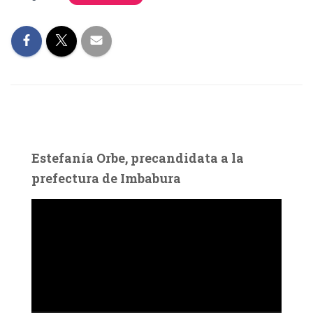
Estefanía Orbe, precandidata a la
prefectura de Imbabura
R
e
p
r
o
d
u